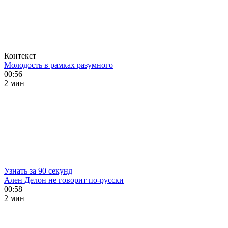
Контекст
Молодость в рамках разумного
00:56
2 мин
Узнать за 90 секунд
Ален Делон не говорит по-русски
00:58
2 мин