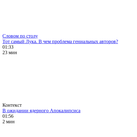
Словом по столу
Тот самый Лука. В чем проблема гениальных авторов?
01:33
23 мин
Контекст
В ожидании ядерного Апокалипсиса
01:56
2 мин