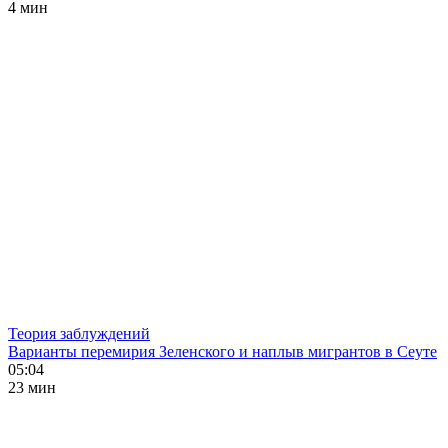
4 мин
Теория заблуждений
Варианты перемирия Зеленского и наплыв мигрантов в Сеуте
05:04
23 мин