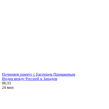
Починяем примус с Евгением Примаковым
Индия между Россией и Западом
06:33
24 мин