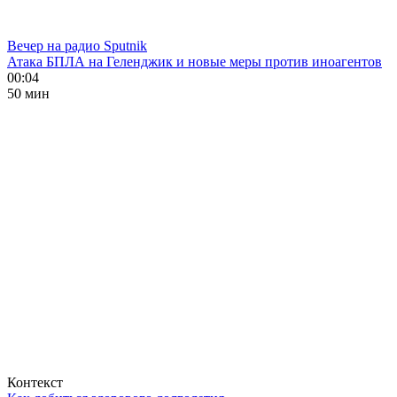
Вечер на радио Sputnik
Атака БПЛА на Геленджик и новые меры против иноагентов
00:04
50 мин
Контекст