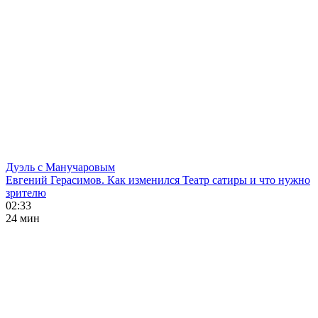
Дуэль с Манучаровым
Евгений Герасимов. Как изменился Театр сатиры и что нужно
зрителю
02:33
24 мин