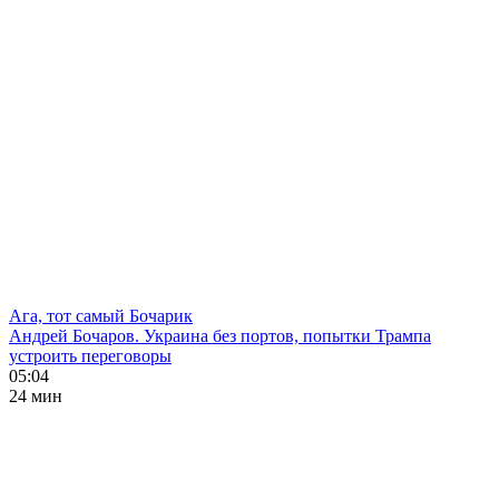
Ага, тот самый Бочарик
Андрей Бочаров. Украина без портов, попытки Трампа
устроить переговоры
05:04
24 мин