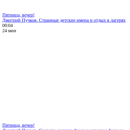
Пятница, вечер!
Дмитрий Пучков. Странные детские имена и отдых в лагерях
00:04
24 мин
Пятница, вечер!