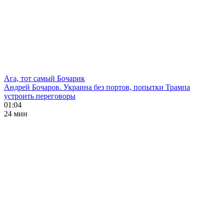
Ага, тот самый Бочарик
Андрей Бочаров. Украина без портов, попытки Трампа
устроить переговоры
01:04
24 мин