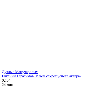
Дуэль с Манучаровым
Евгений Герасимов. В чем секрет успеха актера?
02:04
24 мин