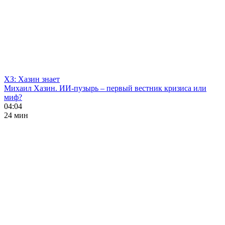
ХЗ: Хазин знает
Михаил Хазин. ИИ-пузырь – первый вестник кризиса или
миф?
04:04
24 мин