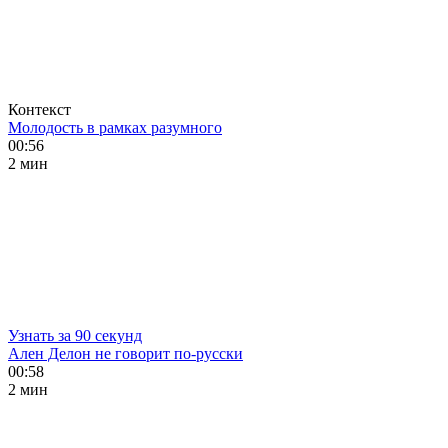
Контекст
Молодость в рамках разумного
00:56
2 мин
Узнать за 90 секунд
Ален Делон не говорит по-русски
00:58
2 мин