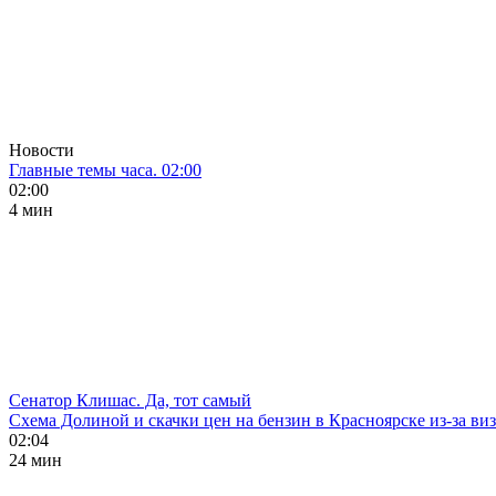
Новости
Главные темы часа. 02:00
02:00
4 мин
Сенатор Клишас. Да, тот самый
Схема Долиной и скачки цен на бензин в Красноярске из-за ви
02:04
24 мин