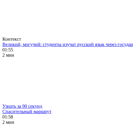
Контекст
Великий, могучий: студенты изучат русский язык через госуд
01:55
2 мин
Узнать за 90 секунд
Спасительный маршрут
01:58
2 мин