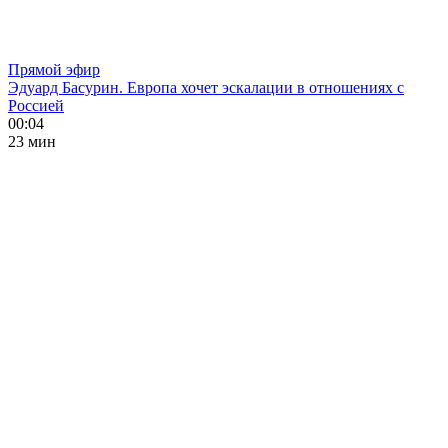
Прямой эфир
Эдуард Басурин. Европа хочет эскалации в отношениях с
Россией
00:04
23 мин