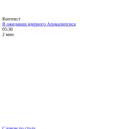
Контекст
В ожидании ядерного Апокалипсиса
05:30
2 мин
Словом по столу