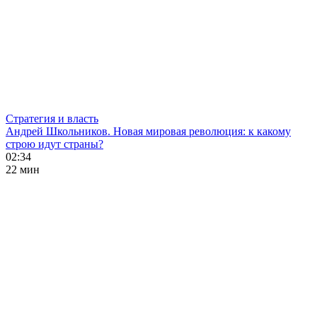
Стратегия и власть
Андрей Школьников. Новая мировая революция: к какому
строю идут страны?
02:34
22 мин