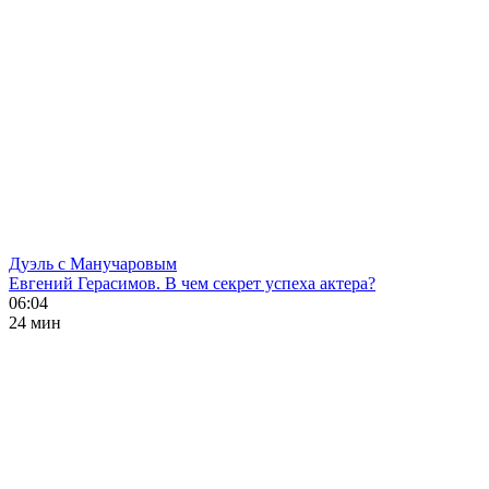
Дуэль с Манучаровым
Евгений Герасимов. В чем секрет успеха актера?
06:04
24 мин