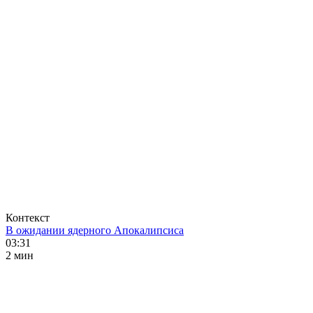
Контекст
В ожидании ядерного Апокалипсиса
03:31
2 мин