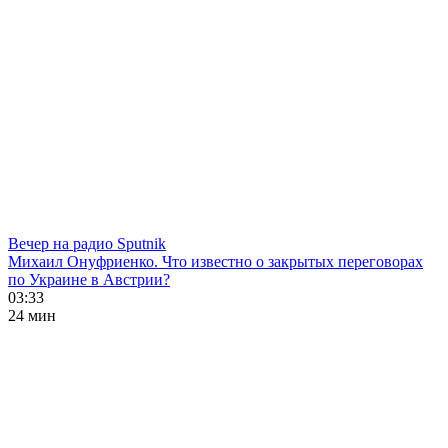
Вечер на радио Sputnik
Михаил Онуфриенко. Что известно о закрытых переговорах
по Украине в Австрии?
03:33
24 мин