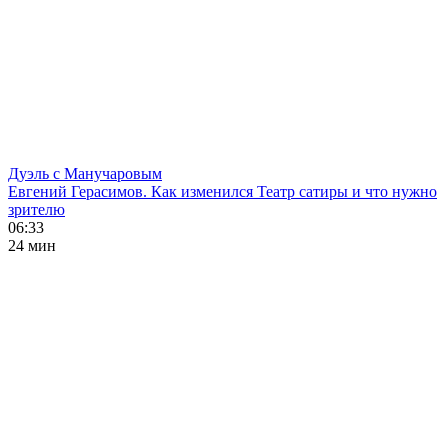
Дуэль с Манучаровым
Евгений Герасимов. Как изменился Театр сатиры и что нужно
зрителю
06:33
24 мин