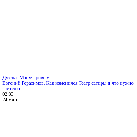
Дуэль с Манучаровым
Евгений Герасимов. Как изменился Театр сатиры и что нужно
зрителю
02:33
24 мин