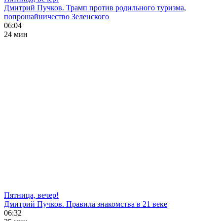
Дмитрий Пучков. Трамп против родильного туризма,
попрошайничество Зеленского
06:04
24 мин
Пятница, вечер!
Дмитрий Пучков. Правила знакомства в 21 веке
06:32