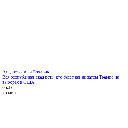
Ага, тот самый Бочарик
Вся республиканская рать: кто будет кандидатом Трампа на
выборах в США
05:32
25 мин