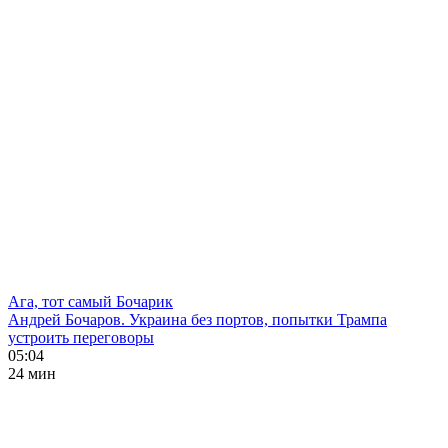
Ага, тот самый Бочарик
Андрей Бочаров. Украина без портов, попытки Трампа
устроить переговоры
05:04
24 мин