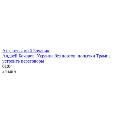
Ага, тот самый Бочарик
Андрей Бочаров. Украина без портов, попытки Трампа
устроить переговоры
01:04
24 мин