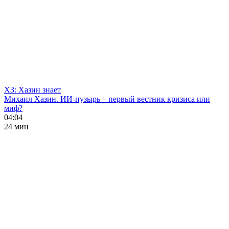
ХЗ: Хазин знает
Михаил Хазин. ИИ-пузырь – первый вестник кризиса или
миф?
04:04
24 мин