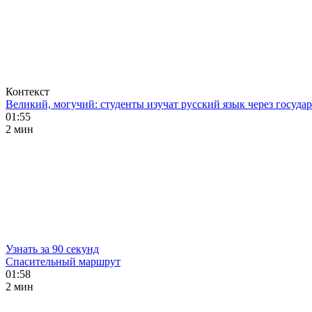
Контекст
Великий, могучий: студенты изучат русский язык через госуд
01:55
2 мин
Узнать за 90 секунд
Спасительный маршрут
01:58
2 мин