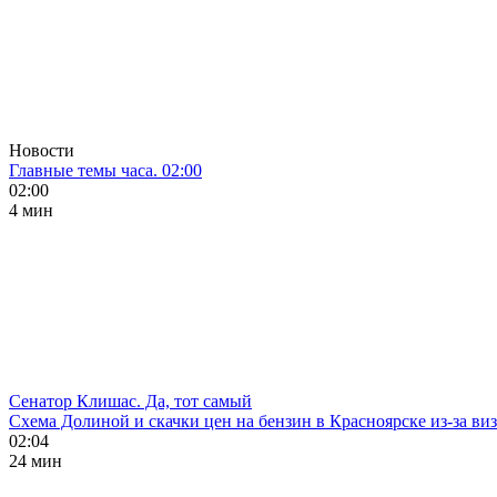
Новости
Главные темы часа. 02:00
02:00
4 мин
Сенатор Клишас. Да, тот самый
Схема Долиной и скачки цен на бензин в Красноярске из-за ви
02:04
24 мин