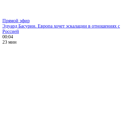
Прямой эфир
Эдуард Басурин. Европа хочет эскалации в отношениях с
Россией
00:04
23 мин