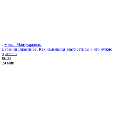
Дуэль с Манучаровым
Евгений Герасимов. Как изменился Театр сатиры и что нужно
зрителю
06:33
24 мин