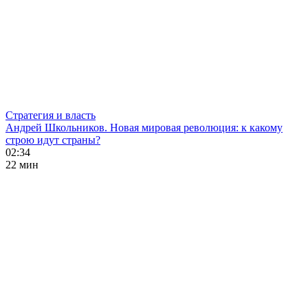
Стратегия и власть
Андрей Школьников. Новая мировая революция: к какому
строю идут страны?
02:34
22 мин