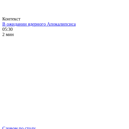
Контекст
В ожидании ядерного Апокалипсиса
05:30
2 мин
Словом по столу