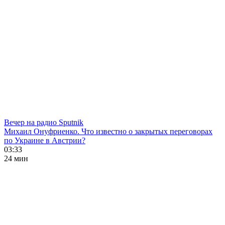
Вечер на радио Sputnik
Михаил Онуфриенко. Что известно о закрытых переговорах
по Украине в Австрии?
03:33
24 мин