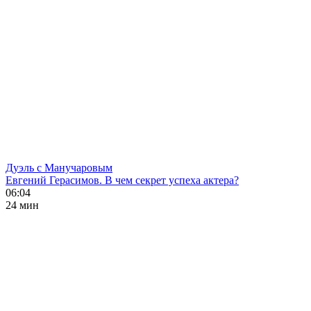
Дуэль с Манучаровым
Евгений Герасимов. В чем секрет успеха актера?
06:04
24 мин