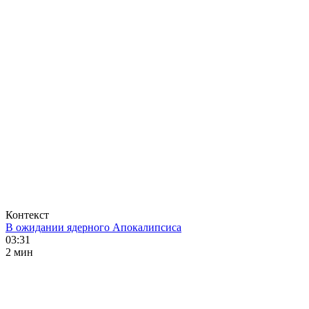
Контекст
В ожидании ядерного Апокалипсиса
03:31
2 мин