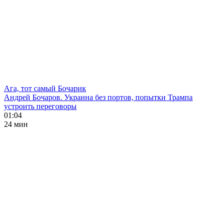
Ага, тот самый Бочарик
Андрей Бочаров. Украина без портов, попытки Трампа
устроить переговоры
01:04
24 мин