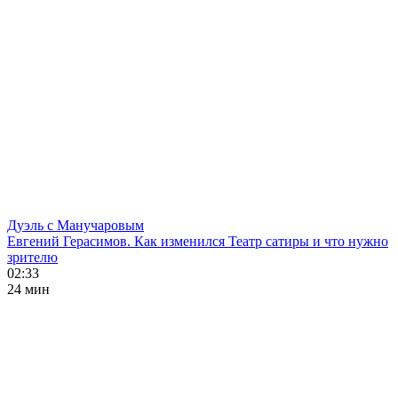
Дуэль с Манучаровым
Евгений Герасимов. Как изменился Театр сатиры и что нужно
зрителю
02:33
24 мин