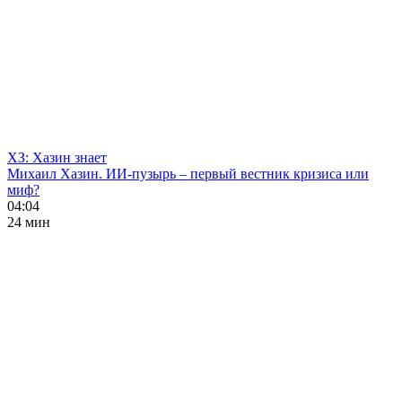
ХЗ: Хазин знает
Михаил Хазин. ИИ-пузырь – первый вестник кризиса или
миф?
04:04
24 мин