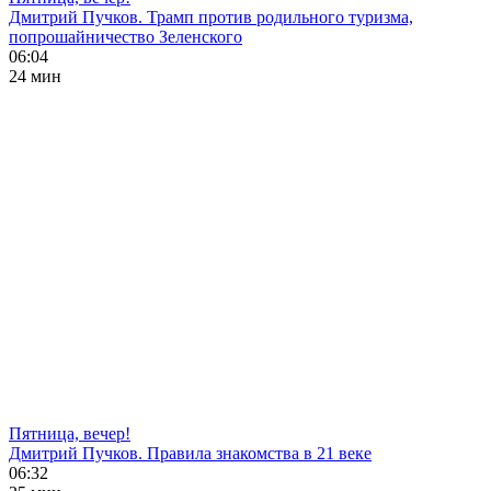
Дмитрий Пучков. Трамп против родильного туризма,
попрошайничество Зеленского
06:04
24 мин
Пятница, вечер!
Дмитрий Пучков. Правила знакомства в 21 веке
06:32