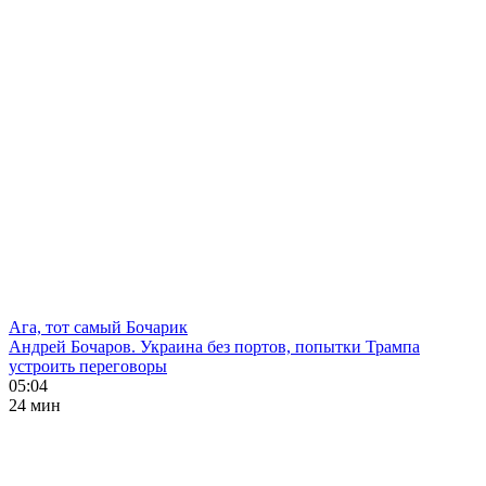
Ага, тот самый Бочарик
Андрей Бочаров. Украина без портов, попытки Трампа
устроить переговоры
05:04
24 мин