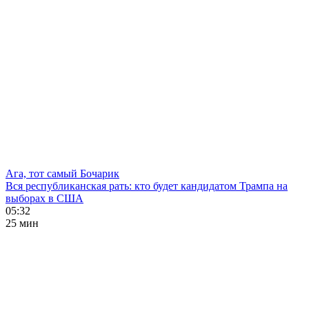
Ага, тот самый Бочарик
Вся республиканская рать: кто будет кандидатом Трампа на
выборах в США
05:32
25 мин