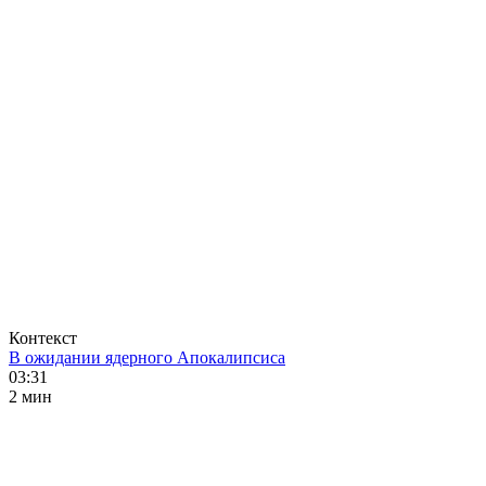
Контекст
В ожидании ядерного Апокалипсиса
03:31
2 мин