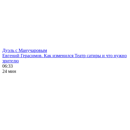
Дуэль с Манучаровым
Евгений Герасимов. Как изменился Театр сатиры и что нужно
зрителю
06:33
24 мин