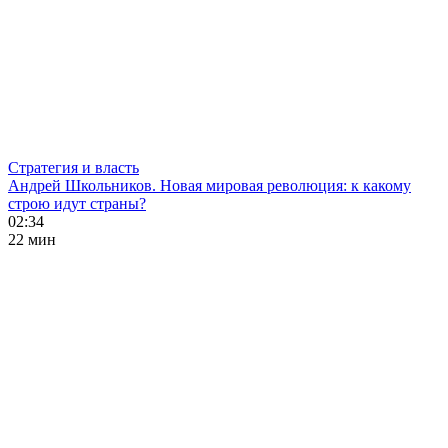
Стратегия и власть
Андрей Школьников. Новая мировая революция: к какому
строю идут страны?
02:34
22 мин