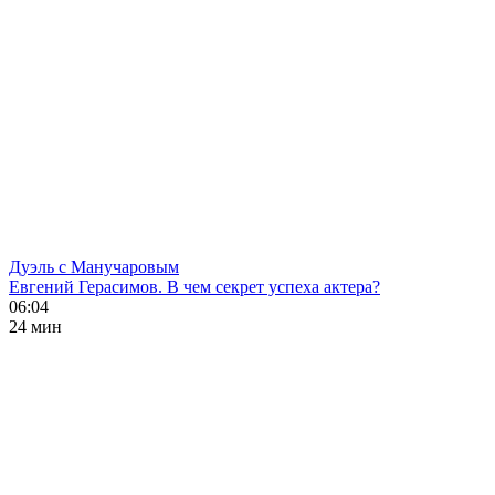
Дуэль с Манучаровым
Евгений Герасимов. В чем секрет успеха актера?
06:04
24 мин