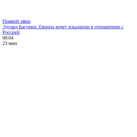
Прямой эфир
Эдуард Басурин. Европа хочет эскалации в отношениях с
Россией
00:04
23 мин