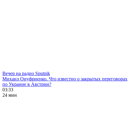
Вечер на радио Sputnik
Михаил Онуфриенко. Что известно о закрытых переговорах
по Украине в Австрии?
03:33
24 мин