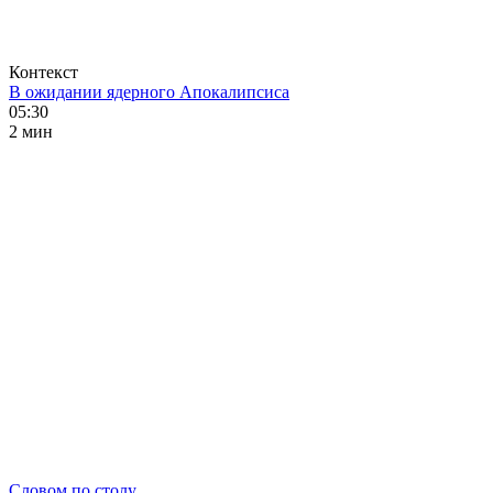
Контекст
В ожидании ядерного Апокалипсиса
05:30
2 мин
Словом по столу