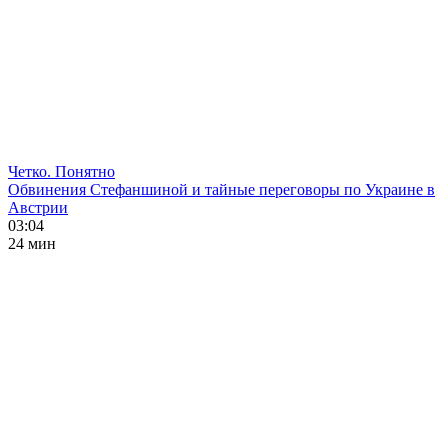
Четко. Понятно
Обвинения Стефаншиной и тайные переговоры по Украине в
Австрии
03:04
24 мин