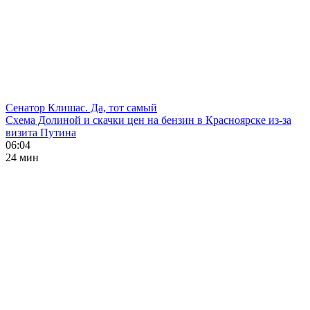
Сенатор Клишас. Да, тот самый
Схема Долиной и скачки цен на бензин в Красноярске из-за
визита Путина
06:04
24 мин