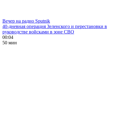
Вечер на радио Sputnik
40-дневная операция Зеленского и перестановки в
руководстве войсками в зоне СВО
00:04
50 мин