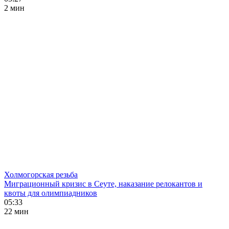
2 мин
Холмогорская резьба
Миграционный кризис в Сеуте, наказание релокантов и
квоты для олимпиадников
05:33
22 мин