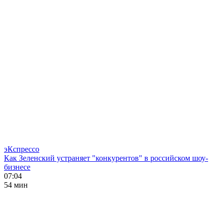
эКспрессо
Как Зеленский устраняет "конкурентов" в российском шоу-
бизнесе
07:04
54 мин