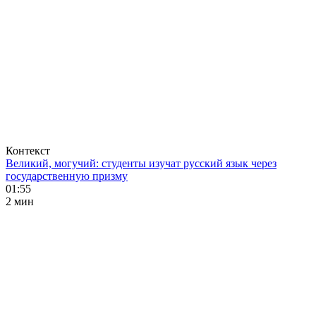
Контекст
Великий, могучий: студенты изучат русский язык через
государственную призму
01:55
2 мин