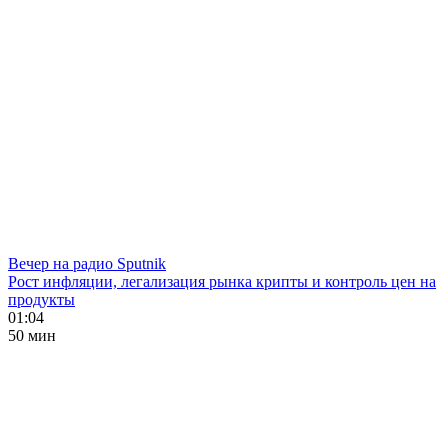
Вечер на радио Sputnik
Рост инфляции, легализация рынка крипты и контроль цен на
продукты
01:04
50 мин