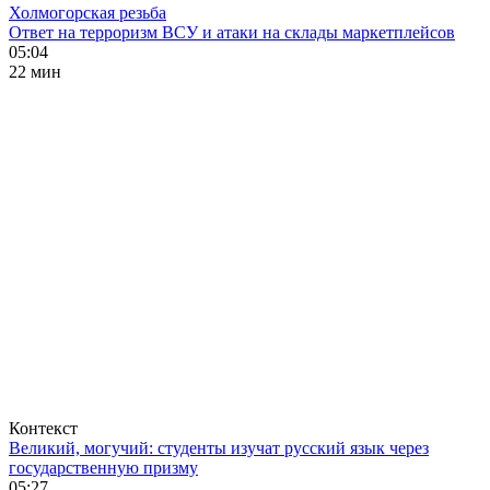
Холмогорская резьба
Ответ на терроризм ВСУ и атаки на склады маркетплейсов
05:04
22 мин
Контекст
Великий, могучий: студенты изучат русский язык через
государственную призму
05:27