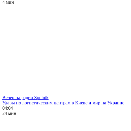
4 мин
Вечер на радио Sputnik
Удары по логистическим центрам в Киеве и мир на Украине
04:04
24 мин