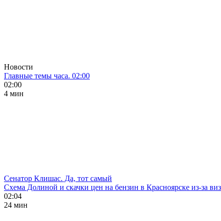
Новости
Главные темы часа. 02:00
02:00
4 мин
Сенатор Клишас. Да, тот самый
Схема Долиной и скачки цен на бензин в Красноярске из-за ви
02:04
24 мин