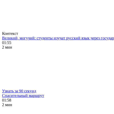
Контекст
Великий, могучий: студенты изучат русский язык через госуд
01:55
2 мин
Узнать за 90 секунд
Спасительный маршрут
01:58
2 мин