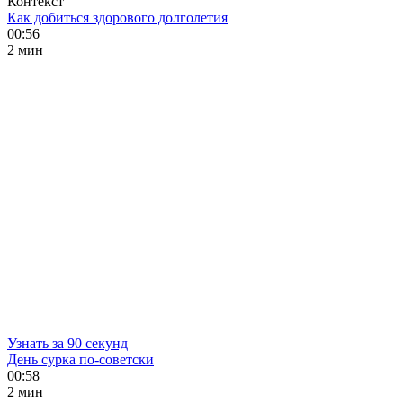
Контекст
Как добиться здорового долголетия
00:56
2 мин
Узнать за 90 секунд
День сурка по-советски
00:58
2 мин