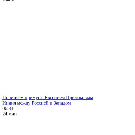
Починяем примус с Евгением Примаковым
Индия между Россией и Западом
06:33
24 мин