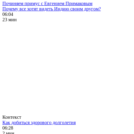
Починяем примус с Евгением Примаковым
Почему все хотят видеть Индию своим другом?
06:04
23 мин
Контекст
Как добиться здорового долголетия
06:28
2 мин