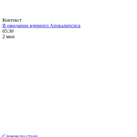
Контекст
В ожидании ядерного Апокалипсиса
05:30
2 мин
Словом по столу