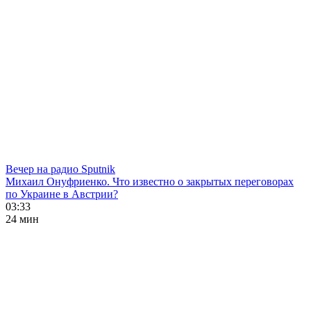
Вечер на радио Sputnik
Михаил Онуфриенко. Что известно о закрытых переговорах
по Украине в Австрии?
03:33
24 мин