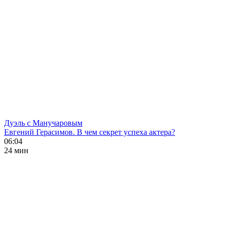
Дуэль с Манучаровым
Евгений Герасимов. В чем секрет успеха актера?
06:04
24 мин