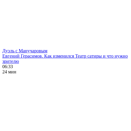
Дуэль с Манучаровым
Евгений Герасимов. Как изменился Театр сатиры и что нужно
зрителю
06:33
24 мин