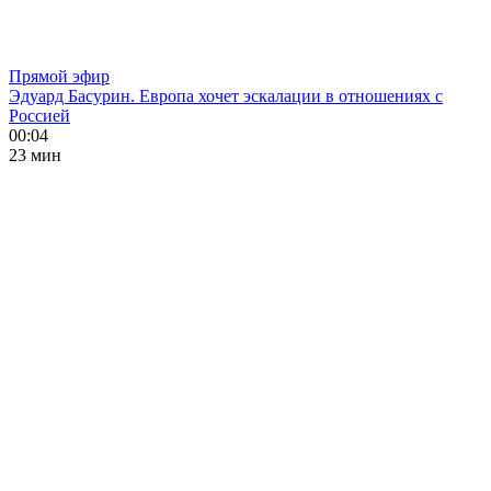
Прямой эфир
Эдуард Басурин. Европа хочет эскалации в отношениях с
Россией
00:04
23 мин