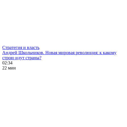
Стратегия и власть
Андрей Школьников. Новая мировая революция: к какому
строю идут страны?
02:34
22 мин