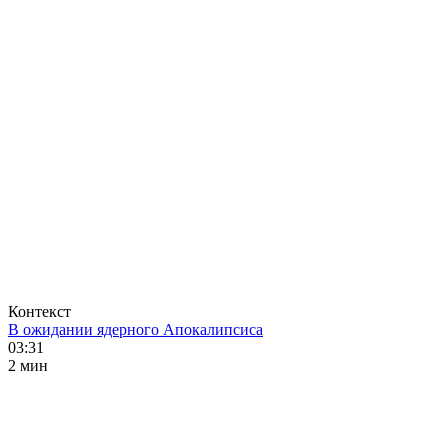
Контекст
В ожидании ядерного Апокалипсиса
03:31
2 мин