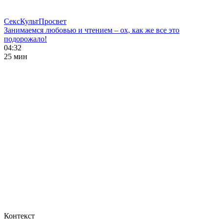
СексКультПросвет
Занимаемся любовью и чтением – ох, как же все это
подорожало!
04:32
25 мин
Контекст