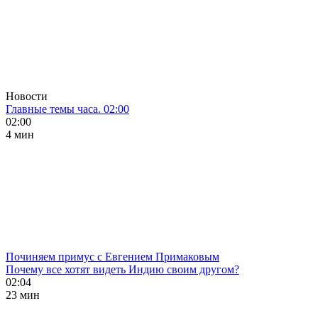
Новости
Главные темы часа. 02:00
02:00
4 мин
Починяем примус с Евгением Примаковым
Почему все хотят видеть Индию своим другом?
02:04
23 мин