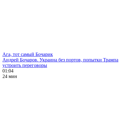
Ага, тот самый Бочарик
Андрей Бочаров. Украина без портов, попытки Трампа
устроить переговоры
01:04
24 мин