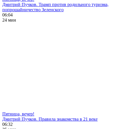
Дмитрий Пучков. Трамп против родильного туризма,
попрошайничество Зеленского
06:04
24 мин
Пятница, вечер!
Дмитрий Пучков. Правила знакомства в 21 веке
06:32