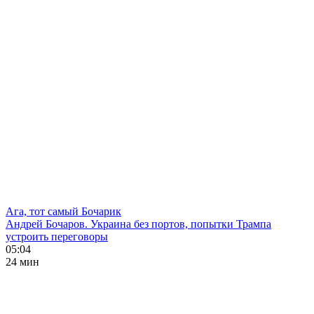
Ага, тот самый Бочарик
Андрей Бочаров. Украина без портов, попытки Трампа
устроить переговоры
05:04
24 мин