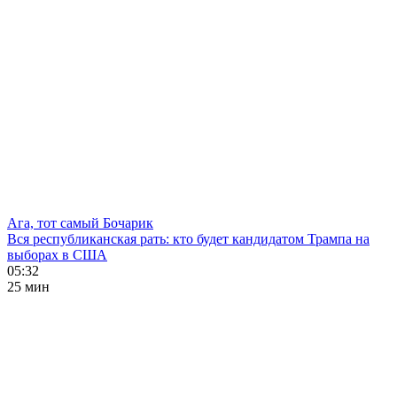
Ага, тот самый Бочарик
Вся республиканская рать: кто будет кандидатом Трампа на
выборах в США
05:32
25 мин