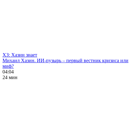
ХЗ: Хазин знает
Михаил Хазин. ИИ-пузырь – первый вестник кризиса или
миф?
04:04
24 мин