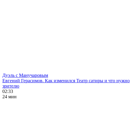
Дуэль с Манучаровым
Евгений Герасимов. Как изменился Театр сатиры и что нужно
зрителю
02:33
24 мин