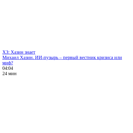
ХЗ: Хазин знает
Михаил Хазин. ИИ-пузырь – первый вестник кризиса или
миф?
04:04
24 мин