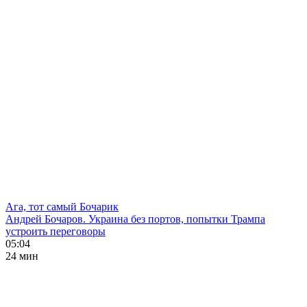
Ага, тот самый Бочарик
Андрей Бочаров. Украина без портов, попытки Трампа
устроить переговоры
05:04
24 мин