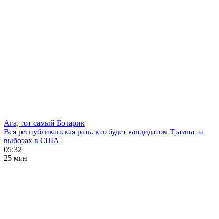
Ага, тот самый Бочарик
Вся республиканская рать: кто будет кандидатом Трампа на
выборах в США
05:32
25 мин