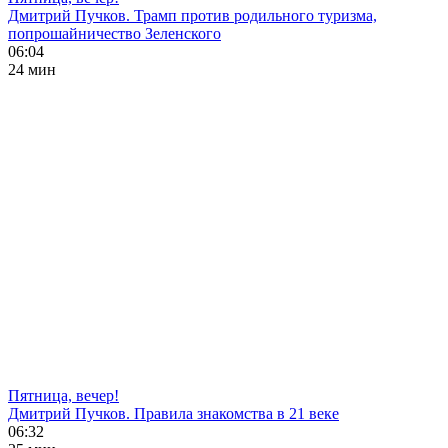
Дмитрий Пучков. Трамп против родильного туризма,
попрошайничество Зеленского
06:04
24 мин
Пятница, вечер!
Дмитрий Пучков. Правила знакомства в 21 веке
06:32