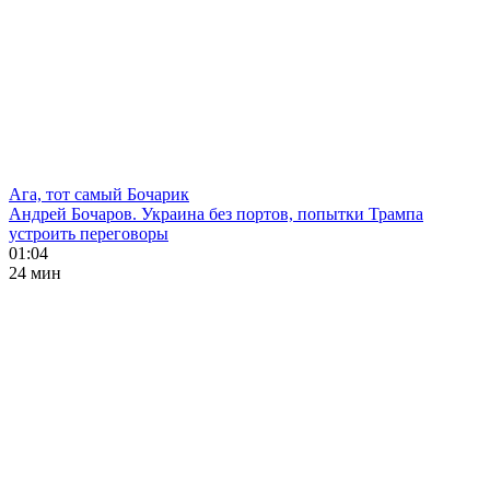
Ага, тот самый Бочарик
Андрей Бочаров. Украина без портов, попытки Трампа
устроить переговоры
01:04
24 мин