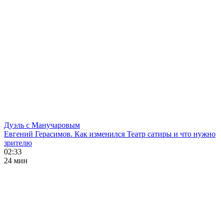
Дуэль с Манучаровым
Евгений Герасимов. Как изменился Театр сатиры и что нужно
зрителю
02:33
24 мин