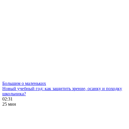
Большим о маленьких
Новый учебный год: как защитить зрение, осанку и походку
школьника?
02:31
25 мин