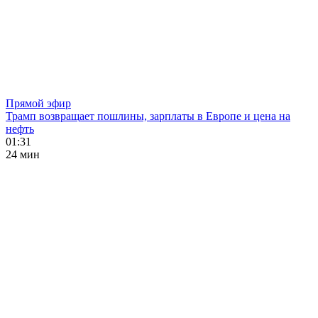
Прямой эфир
Трамп возвращает пошлины, зарплаты в Европе и цена на
нефть
01:31
24 мин