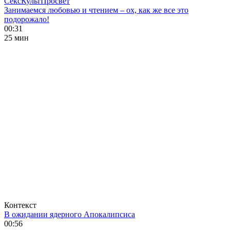
СексКультПросвет
Занимаемся любовью и чтением – ох, как же все это
подорожало!
00:31
25 мин
Контекст
В ожидании ядерного Апокалипсиса
00:56