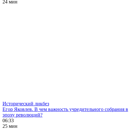
24 мин
Исторический ликбез
Егор Яковлев. В чем важность учредительного собрания в
эпоху революций?
06:33
25 мин