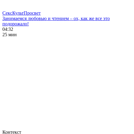
СексКультПросвет
Занимаемся любовью и чтением – ох, как же все это
подорожало!
04:32
25 мин
Контекст