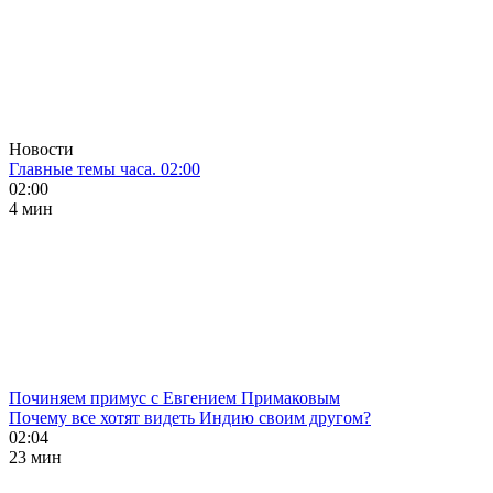
Новости
Главные темы часа. 02:00
02:00
4 мин
Починяем примус с Евгением Примаковым
Почему все хотят видеть Индию своим другом?
02:04
23 мин