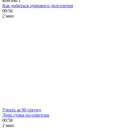
Контекст
Как добиться здорового долголетия
00:56
2 мин
Узнать за 90 секунд
День сурка по-советски
00:58
2 мин