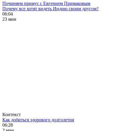
Починяем примус с Евгением Примаковым
Почему все хотят видеть Индию своим другом?
06:04
23 мин
Контекст
Как добиться здорового долголетия
06:28
2 мин