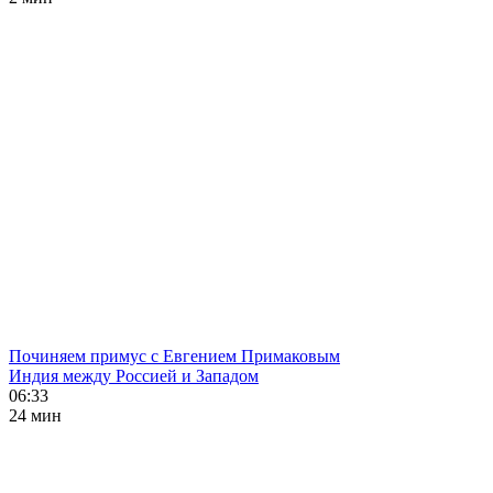
Починяем примус с Евгением Примаковым
Индия между Россией и Западом
06:33
24 мин