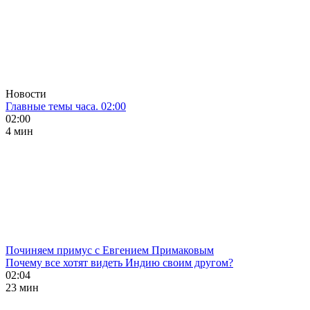
Новости
Главные темы часа. 02:00
02:00
4 мин
Починяем примус с Евгением Примаковым
Почему все хотят видеть Индию своим другом?
02:04
23 мин