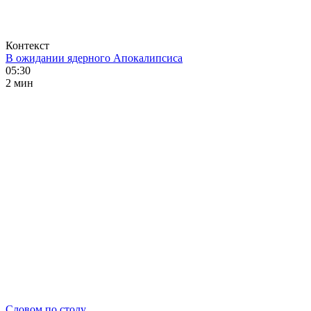
Контекст
В ожидании ядерного Апокалипсиса
05:30
2 мин
Словом по столу