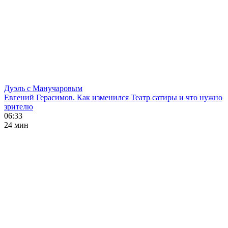
Дуэль с Манучаровым
Евгений Герасимов. Как изменился Театр сатиры и что нужно
зрителю
06:33
24 мин