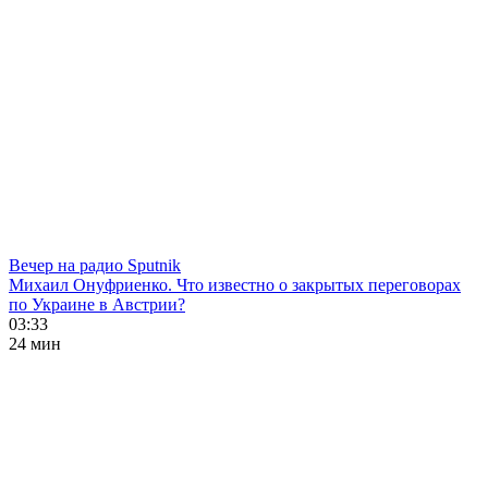
Вечер на радио Sputnik
Михаил Онуфриенко. Что известно о закрытых переговорах
по Украине в Австрии?
03:33
24 мин