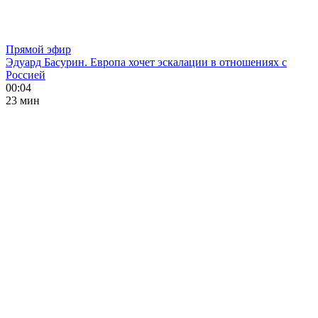
Прямой эфир
Эдуард Басурин. Европа хочет эскалации в отношениях с
Россией
00:04
23 мин