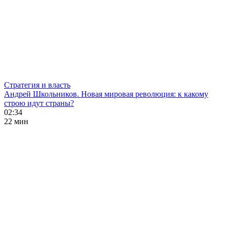
Стратегия и власть
Андрей Школьников. Новая мировая революция: к какому
строю идут страны?
02:34
22 мин