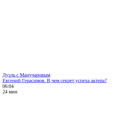
Дуэль с Манучаровым
Евгений Герасимов. В чем секрет успеха актера?
06:04
24 мин