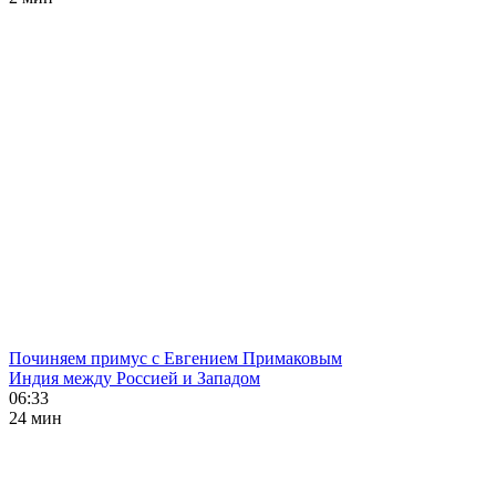
Починяем примус с Евгением Примаковым
Индия между Россией и Западом
06:33
24 мин