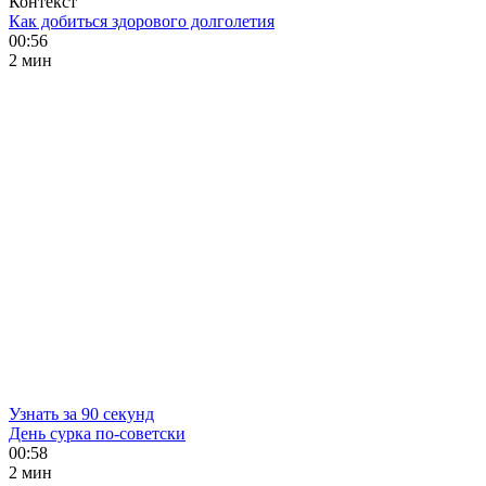
Контекст
Как добиться здорового долголетия
00:56
2 мин
Узнать за 90 секунд
День сурка по-советски
00:58
2 мин