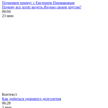
Починяем примус с Евгением Примаковым
Почему все хотят видеть Индию своим другом?
06:04
23 мин
Контекст
Как добиться здорового долголетия
06:28
2 мин