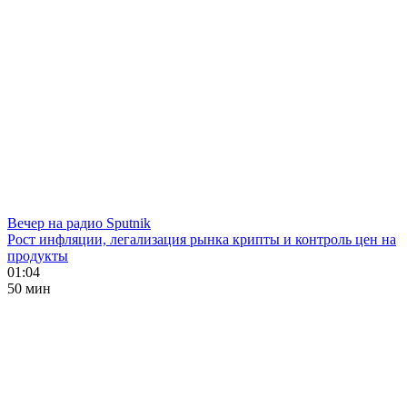
Вечер на радио Sputnik
Рост инфляции, легализация рынка крипты и контроль цен на
продукты
01:04
50 мин