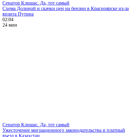
Сенатор Клишас. Да, тот самый
Схема Долиной и скачки цен на бензин в Красноярске из-за
визита Путина
02:04
24 мин
Сенатор Клишас. Да, тот самый
Ужесточение миграционного законодательства и платный
въезд в Казахстан