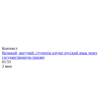
Контекст
Великий, могучий: студенты изучат русский язык через
государственную призму
01:55
2 мин