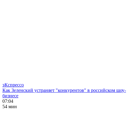
эКспрессо
Как Зеленский устраняет "конкурентов" в российском шоу-
бизнесе
07:04
54 мин