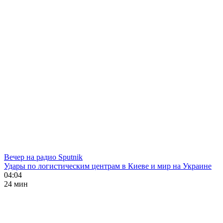
Вечер на радио Sputnik
Удары по логистическим центрам в Киеве и мир на Украине
04:04
24 мин