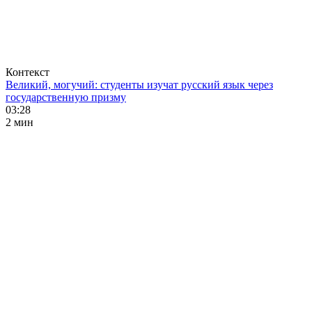
Контекст
Великий, могучий: студенты изучат русский язык через
государственную призму
03:28
2 мин