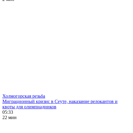
Холмогорская резьба
Миграционный кризис в Сеуте, наказание релокантов и
квоты для олимпиадников
05:33
22 мин