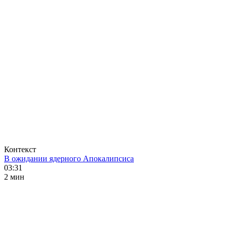
Контекст
В ожидании ядерного Апокалипсиса
03:31
2 мин