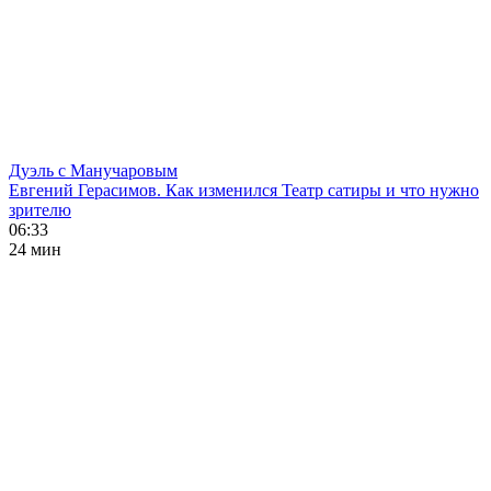
Дуэль с Манучаровым
Евгений Герасимов. Как изменился Театр сатиры и что нужно
зрителю
06:33
24 мин