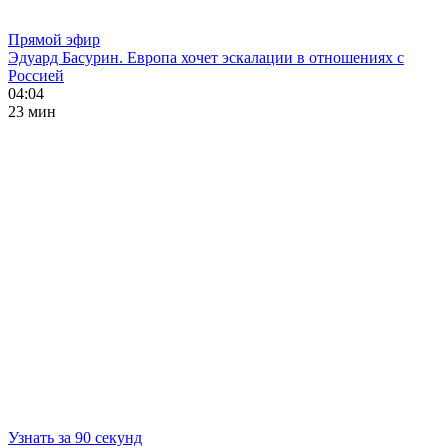
Прямой эфир
Эдуард Басурин. Европа хочет эскалации в отношениях с
Россией
04:04
23 мин
Узнать за 90 секунд