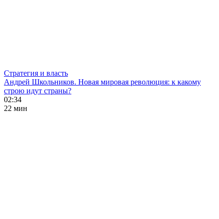
Стратегия и власть
Андрей Школьников. Новая мировая революция: к какому
строю идут страны?
02:34
22 мин