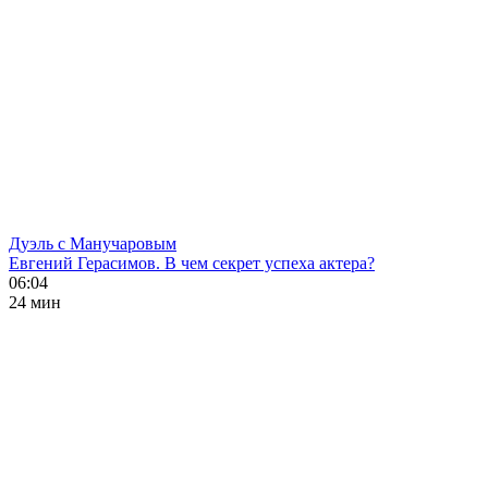
Дуэль с Манучаровым
Евгений Герасимов. В чем секрет успеха актера?
06:04
24 мин