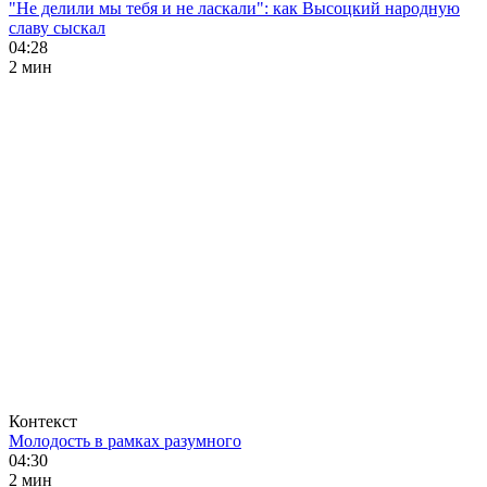
"Не делили мы тебя и не ласкали": как Высоцкий народную
славу сыскал
04:28
2 мин
Контекст
Молодость в рамках разумного
04:30
2 мин