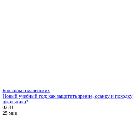
Большим о маленьких
Новый учебный год: как защитить зрение, осанку и походку
школьника?
02:31
25 мин