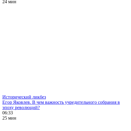
24 мин
Исторический ликбез
Егор Яковлев. В чем важность учредительного собрания в
эпоху революций?
06:33
25 мин