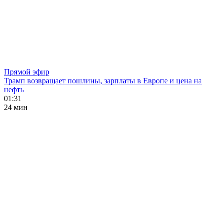
Прямой эфир
Трамп возвращает пошлины, зарплаты в Европе и цена на
нефть
01:31
24 мин