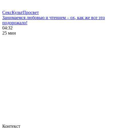
СексКультПросвет
Занимаемся любовью и чтением – ох, как же все это
подорожало!
04:32
25 мин
Контекст