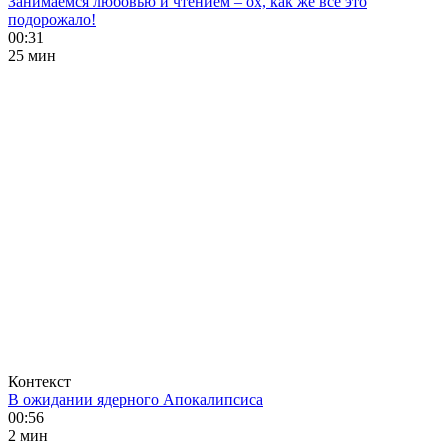
Занимаемся любовью и чтением – ох, как же все это
подорожало!
00:31
25 мин
Контекст
В ожидании ядерного Апокалипсиса
00:56
2 мин