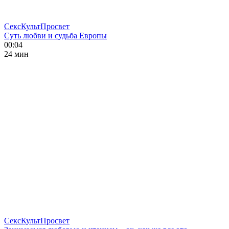
СексКультПросвет
Суть любви и судьба Европы
00:04
24 мин
СексКультПросвет