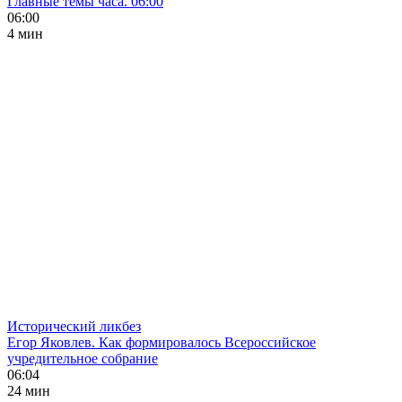
Главные темы часа. 06:00
06:00
4 мин
Исторический ликбез
Егор Яковлев. Как формировалось Всероссийское
учредительное собрание
06:04
24 мин