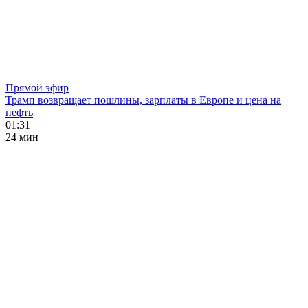
Прямой эфир
Трамп возвращает пошлины, зарплаты в Европе и цена на
нефть
01:31
24 мин