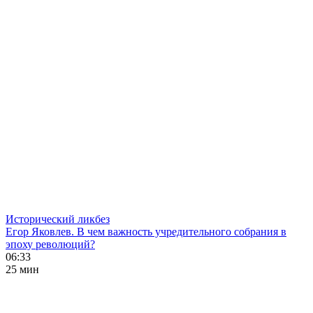
Исторический ликбез
Егор Яковлев. В чем важность учредительного собрания в
эпоху революций?
06:33
25 мин