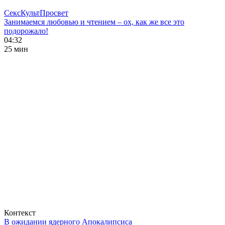
СексКультПросвет
Занимаемся любовью и чтением – ох, как же все это
подорожало!
04:32
25 мин
Контекст
В ожидании ядерного Апокалипсиса