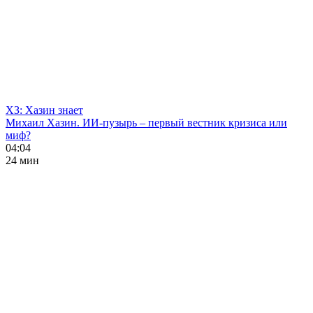
ХЗ: Хазин знает
Михаил Хазин. ИИ-пузырь – первый вестник кризиса или
миф?
04:04
24 мин