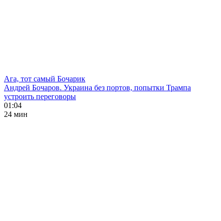
Ага, тот самый Бочарик
Андрей Бочаров. Украина без портов, попытки Трампа
устроить переговоры
01:04
24 мин