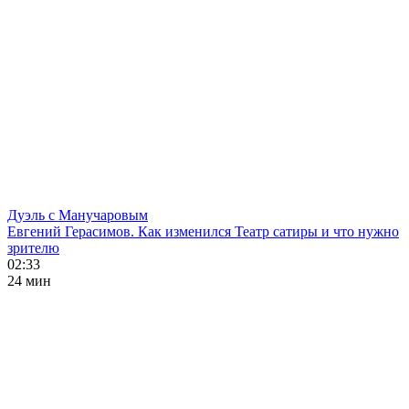
Дуэль с Манучаровым
Евгений Герасимов. Как изменился Театр сатиры и что нужно
зрителю
02:33
24 мин