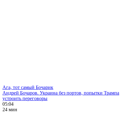
Ага, тот самый Бочарик
Андрей Бочаров. Украина без портов, попытки Трампа
устроить переговоры
05:04
24 мин