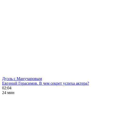
Дуэль с Манучаровым
Евгений Герасимов. В чем секрет успеха актера?
02:04
24 мин