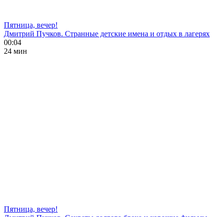
Пятница, вечер!
Дмитрий Пучков. Странные детские имена и отдых в лагерях
00:04
24 мин
Пятница, вечер!