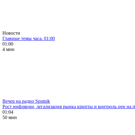
Новости
Главные темы часа. 01:00
01:00
4 мин
Вечер на радио Sputnik
Рост инфляции, легализация рынка крипты и контроль цен на 
01:04
50 мин