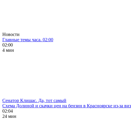
Новости
Главные темы часа. 02:00
02:00
4 мин
Сенатор Клишас. Да, тот самый
Схема Долиной и скачки цен на бензин в Красноярске из-за ви
02:04
24 мин