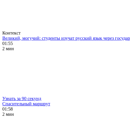
Контекст
Великий, могучий: студенты изучат русский язык через госуд
01:55
2 мин
Узнать за 90 секунд
Спасительный маршрут
01:58
2 мин