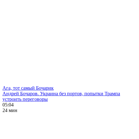
Ага, тот самый Бочарик
Андрей Бочаров. Украина без портов, попытки Трампа
устроить переговоры
05:04
24 мин