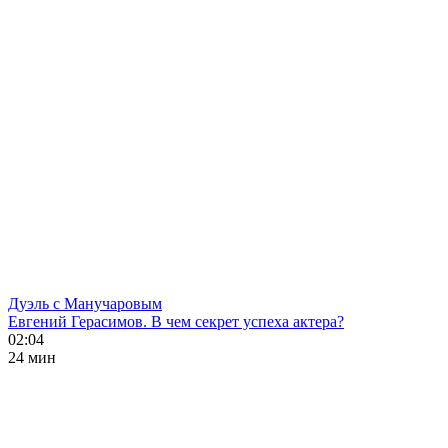
Дуэль с Манучаровым
Евгений Герасимов. В чем секрет успеха актера?
02:04
24 мин