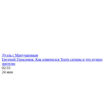
Дуэль с Манучаровым
Евгений Герасимов. Как изменился Театр сатиры и что нужно
зрителю
02:33
24 мин