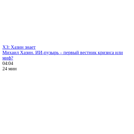
ХЗ: Хазин знает
Михаил Хазин. ИИ-пузырь – первый вестник кризиса или
миф?
04:04
24 мин