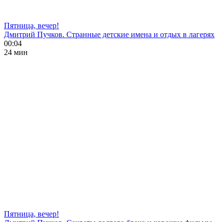
Пятница, вечер!
Дмитрий Пучков. Странные детские имена и отдых в лагерях
00:04
24 мин
Пятница, вечер!