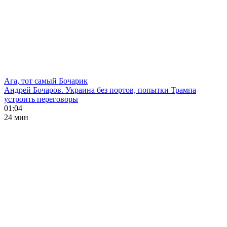
Ага, тот самый Бочарик
Андрей Бочаров. Украина без портов, попытки Трампа
устроить переговоры
01:04
24 мин