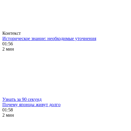
Контекст
Историческое знание: необходимые уточнения
01:56
2 мин
Узнать за 90 секунд
Почему японцы живут долго
01:58
2 мин