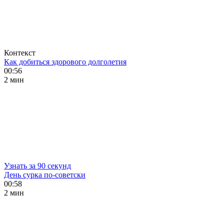
Контекст
Как добиться здорового долголетия
00:56
2 мин
Узнать за 90 секунд
День сурка по-советски
00:58
2 мин