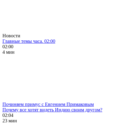
Новости
Главные темы часа. 02:00
02:00
4 мин
Починяем примус с Евгением Примаковым
Почему все хотят видеть Индию своим другом?
02:04
23 мин