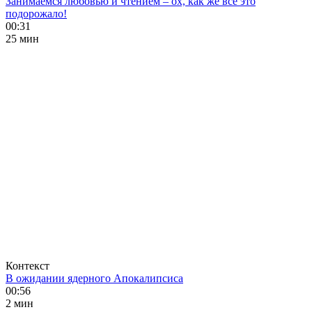
Занимаемся любовью и чтением – ох, как же все это
подорожало!
00:31
25 мин
Контекст
В ожидании ядерного Апокалипсиса
00:56
2 мин