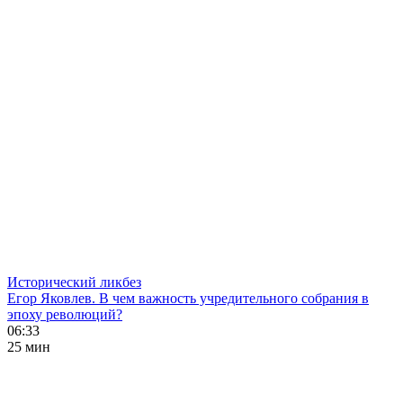
Исторический ликбез
Егор Яковлев. В чем важность учредительного собрания в
эпоху революций?
06:33
25 мин