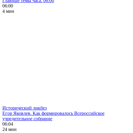
Главные темы часа. 06:00
06:00
4 мин
Исторический ликбез
Егор Яковлев. Как формировалось Всероссийское
учредительное собрание
06:04
24 мин