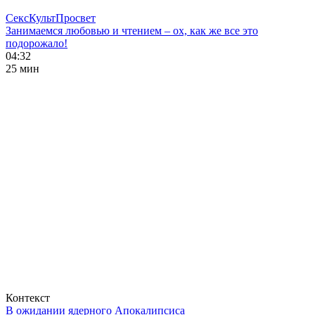
СексКультПросвет
Занимаемся любовью и чтением – ох, как же все это
подорожало!
04:32
25 мин
Контекст
В ожидании ядерного Апокалипсиса