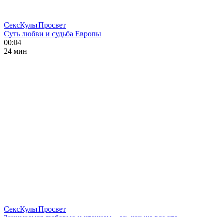
СексКультПросвет
Суть любви и судьба Европы
00:04
24 мин
СексКультПросвет