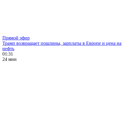
Прямой эфир
Трамп возвращает пошлины, зарплаты в Европе и цена на
нефть
01:31
24 мин