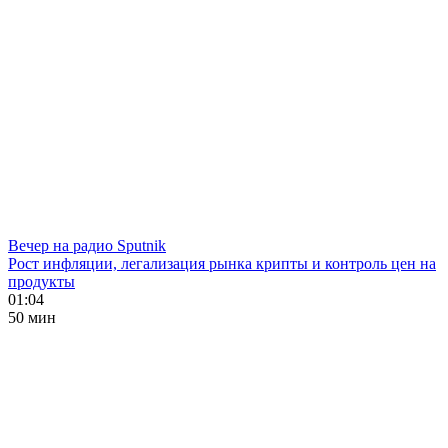
Вечер на радио Sputnik
Рост инфляции, легализация рынка крипты и контроль цен на
продукты
01:04
50 мин