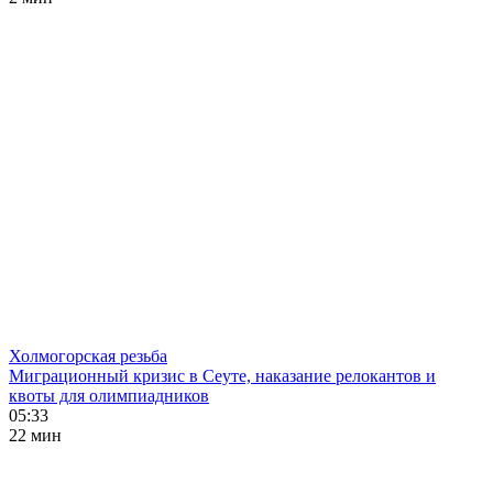
Холмогорская резьба
Миграционный кризис в Сеуте, наказание релокантов и
квоты для олимпиадников
05:33
22 мин