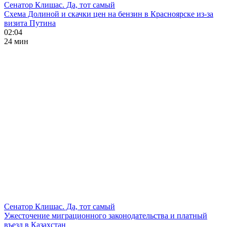
Сенатор Клишас. Да, тот самый
Схема Долиной и скачки цен на бензин в Красноярске из-за
визита Путина
02:04
24 мин
Сенатор Клишас. Да, тот самый
Ужесточение миграционного законодательства и платный
въезд в Казахстан