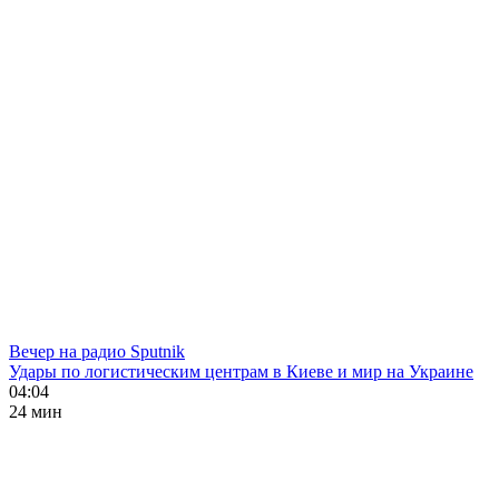
Вечер на радио Sputnik
Удары по логистическим центрам в Киеве и мир на Украине
04:04
24 мин