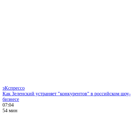
эКспрессо
Как Зеленский устраняет "конкурентов" в российском шоу-
бизнесе
07:04
54 мин