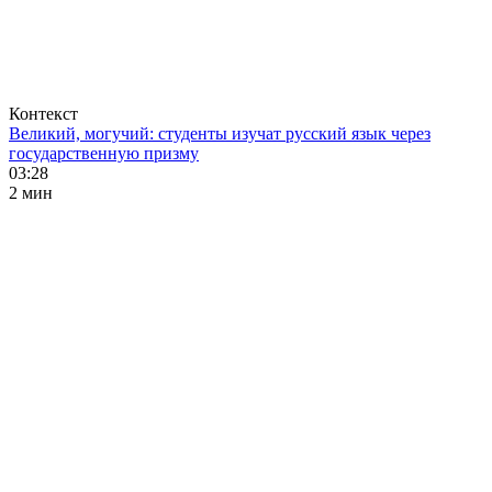
Контекст
Великий, могучий: студенты изучат русский язык через
государственную призму
03:28
2 мин