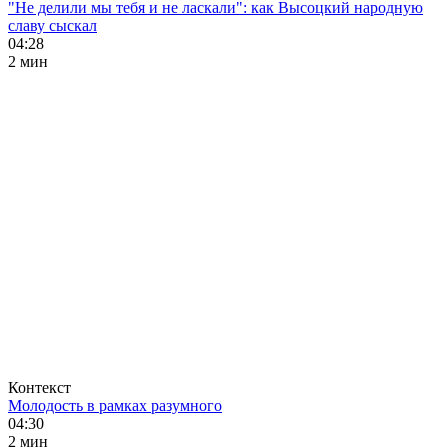
"Не делили мы тебя и не ласкали": как Высоцкий народную
славу сыскал
04:28
2 мин
Контекст
Молодость в рамках разумного
04:30
2 мин