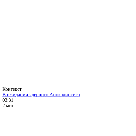
Контекст
В ожидании ядерного Апокалипсиса
03:31
2 мин