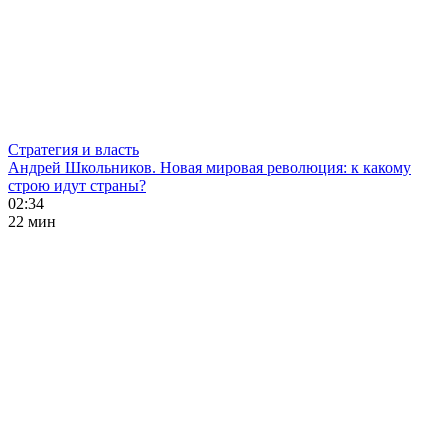
Стратегия и власть
Андрей Школьников. Новая мировая революция: к какому
строю идут страны?
02:34
22 мин