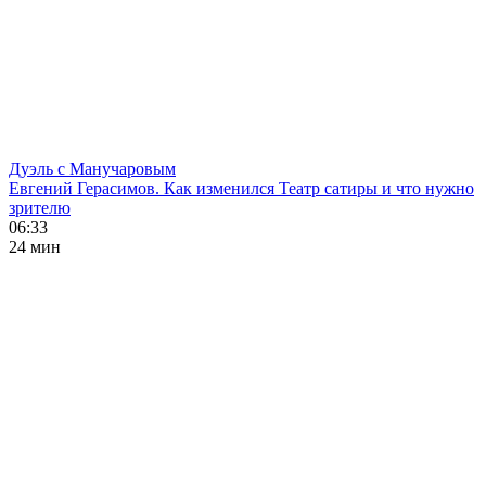
Дуэль с Манучаровым
Евгений Герасимов. Как изменился Театр сатиры и что нужно
зрителю
06:33
24 мин