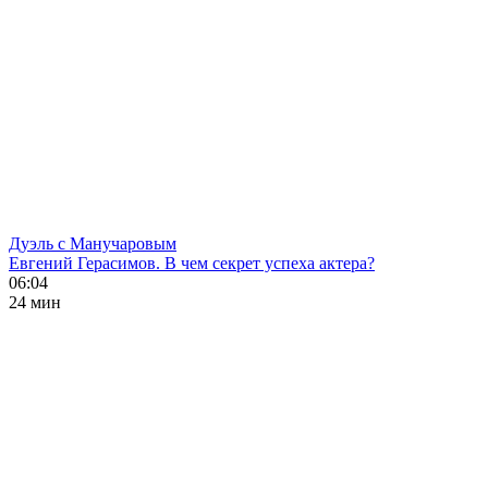
Дуэль с Манучаровым
Евгений Герасимов. В чем секрет успеха актера?
06:04
24 мин