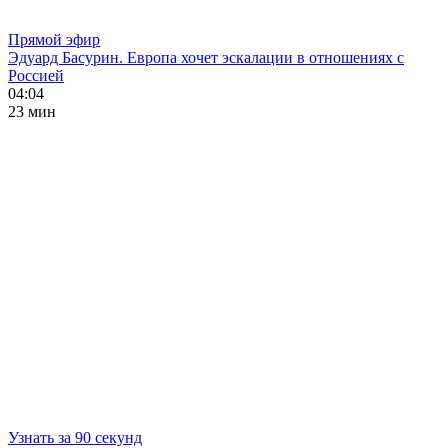
Прямой эфир
Эдуард Басурин. Европа хочет эскалации в отношениях с
Россией
04:04
23 мин
Узнать за 90 секунд