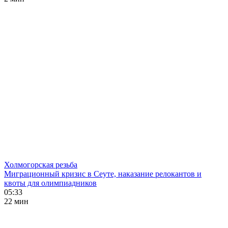
Холмогорская резьба
Миграционный кризис в Сеуте, наказание релокантов и
квоты для олимпиадников
05:33
22 мин