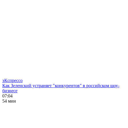
эКспрессо
Как Зеленский устраняет "конкурентов" в российском шоу-
бизнесе
07:04
54 мин