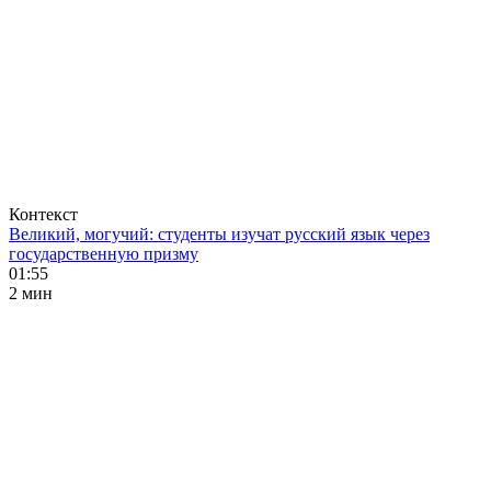
Контекст
Великий, могучий: студенты изучат русский язык через
государственную призму
01:55
2 мин