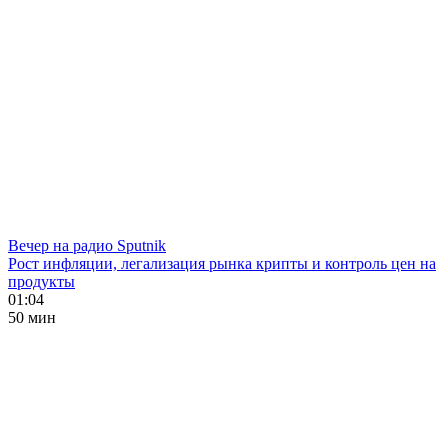
Вечер на радио Sputnik
Рост инфляции, легализация рынка крипты и контроль цен на
продукты
01:04
50 мин