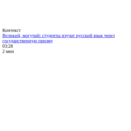
Контекст
Великий, могучий: студенты изучат русский язык через
государственную призму
03:28
2 мин