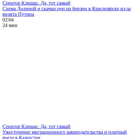
Сенатор Клишас. Да, тот самый
Схема Долиной и скачки цен на бензин в Красноярске из-за
визита Путина
02:04
24 мин
Сенатор Клишас. Да, тот самый
Ужесточение миграционного законодательства и платный
въезд в Казахстан