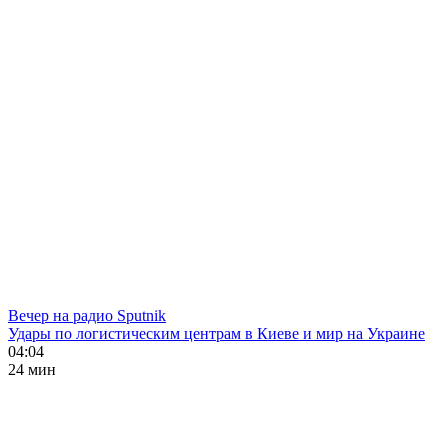
Вечер на радио Sputnik
Удары по логистическим центрам в Киеве и мир на Украине
04:04
24 мин