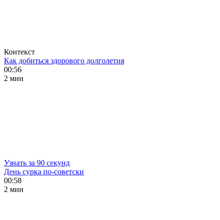
Контекст
Как добиться здорового долголетия
00:56
2 мин
Узнать за 90 секунд
День сурка по-советски
00:58
2 мин