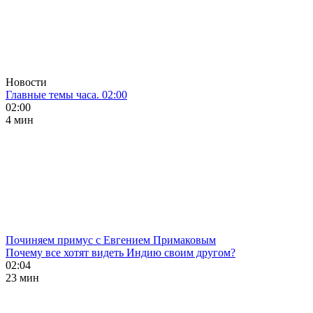
Новости
Главные темы часа. 02:00
02:00
4 мин
Починяем примус с Евгением Примаковым
Почему все хотят видеть Индию своим другом?
02:04
23 мин