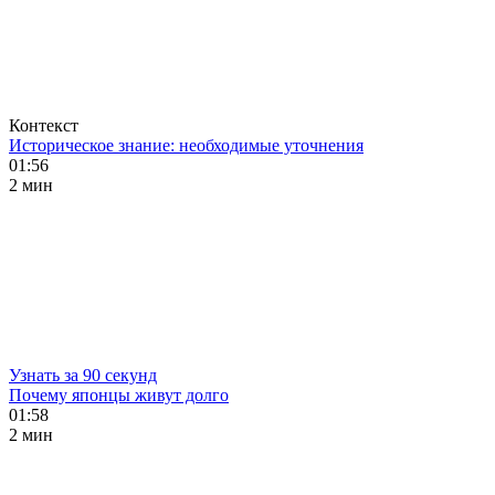
Контекст
Историческое знание: необходимые уточнения
01:56
2 мин
Узнать за 90 секунд
Почему японцы живут долго
01:58
2 мин