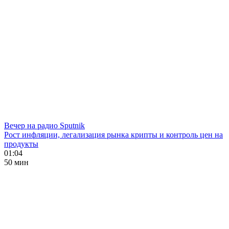
Вечер на радио Sputnik
Рост инфляции, легализация рынка крипты и контроль цен на
продукты
01:04
50 мин