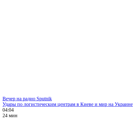
Вечер на радио Sputnik
Удары по логистическим центрам в Киеве и мир на Украине
04:04
24 мин