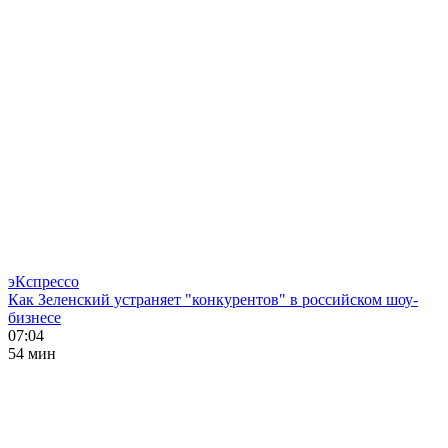
эКспрессо
Как Зеленский устраняет "конкурентов" в российском шоу-
бизнесе
07:04
54 мин