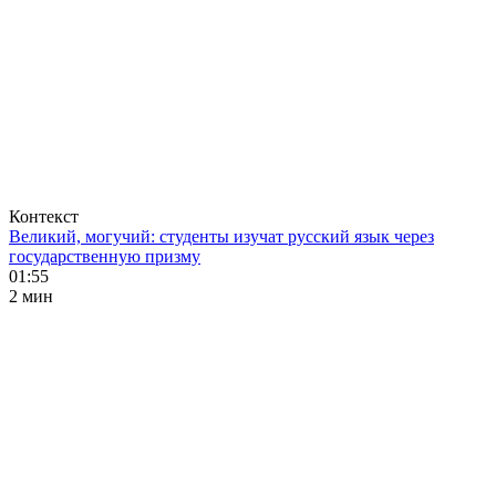
Контекст
Великий, могучий: студенты изучат русский язык через
государственную призму
01:55
2 мин