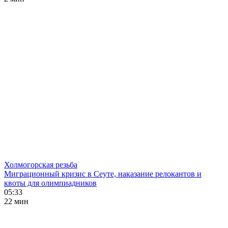
Холмогорская резьба
Миграционный кризис в Сеуте, наказание релокантов и
квоты для олимпиадников
05:33
22 мин