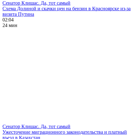
Сенатор Клишас. Да, тот самый
Схема Долиной и скачки цен на бензин в Красноярске из-за
визита Путина
02:04
24 мин
Сенатор Клишас. Да, тот самый
Ужесточение миграционного законодательства и платный
въезд в Казахстан