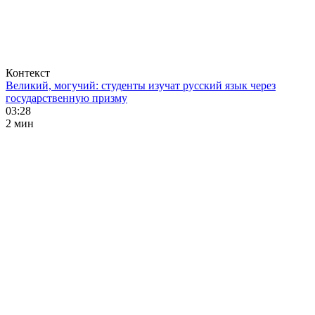
Контекст
Великий, могучий: студенты изучат русский язык через
государственную призму
03:28
2 мин