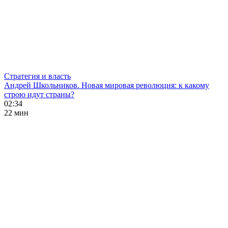
Стратегия и власть
Андрей Школьников. Новая мировая революция: к какому
строю идут страны?
02:34
22 мин