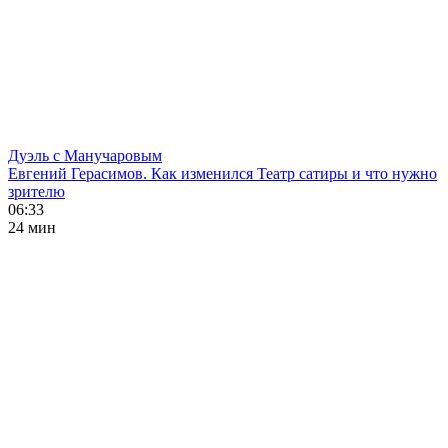
Дуэль с Манучаровым
Евгений Герасимов. Как изменился Театр сатиры и что нужно
зрителю
06:33
24 мин