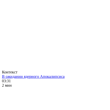
Контекст
В ожидании ядерного Апокалипсиса
03:31
2 мин