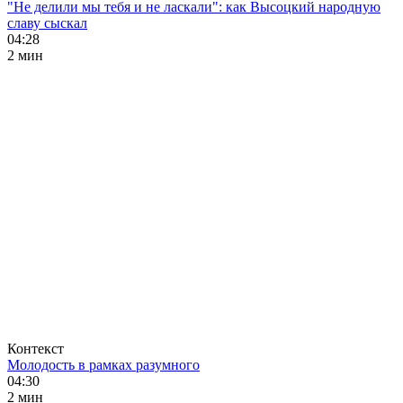
"Не делили мы тебя и не ласкали": как Высоцкий народную
славу сыскал
04:28
2 мин
Контекст
Молодость в рамках разумного
04:30
2 мин