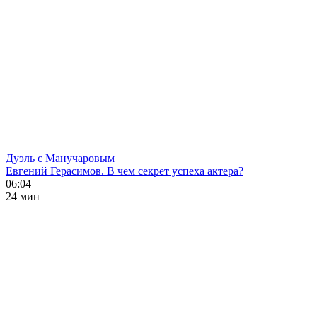
Дуэль с Манучаровым
Евгений Герасимов. В чем секрет успеха актера?
06:04
24 мин