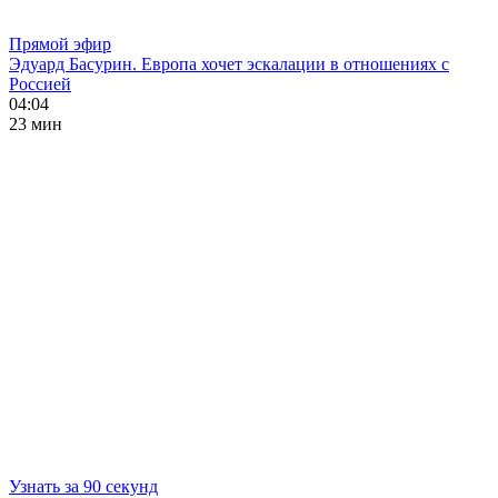
Прямой эфир
Эдуард Басурин. Европа хочет эскалации в отношениях с
Россией
04:04
23 мин
Узнать за 90 секунд