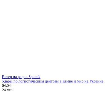
Вечер на радио Sputnik
Удары по логистическим центрам в Киеве и мир на Украине
04:04
24 мин