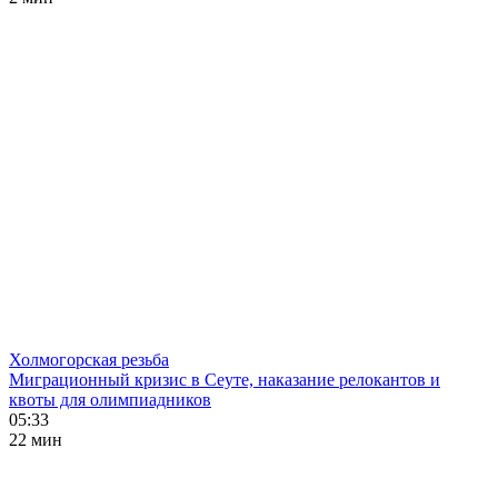
Холмогорская резьба
Миграционный кризис в Сеуте, наказание релокантов и
квоты для олимпиадников
05:33
22 мин