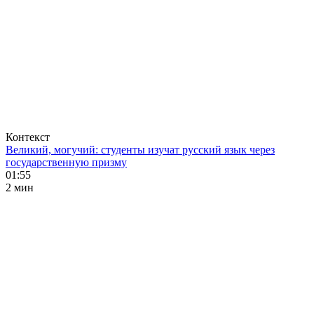
Контекст
Великий, могучий: студенты изучат русский язык через
государственную призму
01:55
2 мин