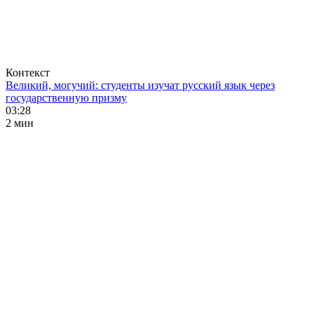
Контекст
Великий, могучий: студенты изучат русский язык через
государственную призму
03:28
2 мин