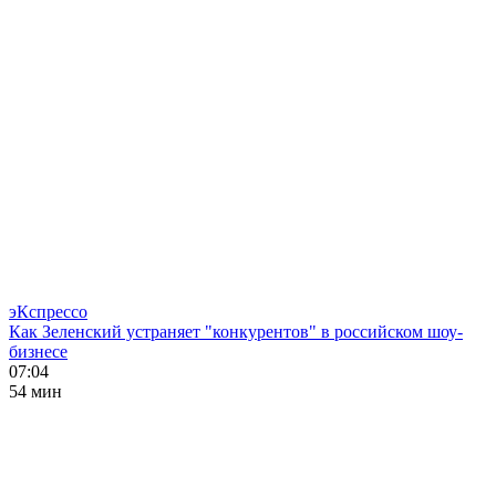
эКспрессо
Как Зеленский устраняет "конкурентов" в российском шоу-
бизнесе
07:04
54 мин