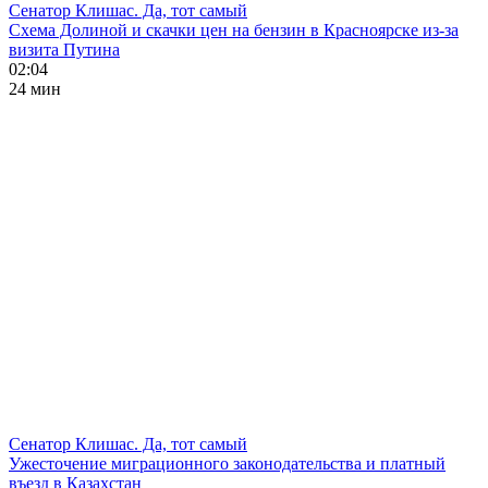
Сенатор Клишас. Да, тот самый
Схема Долиной и скачки цен на бензин в Красноярске из-за
визита Путина
02:04
24 мин
Сенатор Клишас. Да, тот самый
Ужесточение миграционного законодательства и платный
въезд в Казахстан