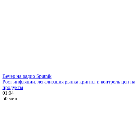
Вечер на радио Sputnik
Рост инфляции, легализация рынка крипты и контроль цен на
продукты
01:04
50 мин