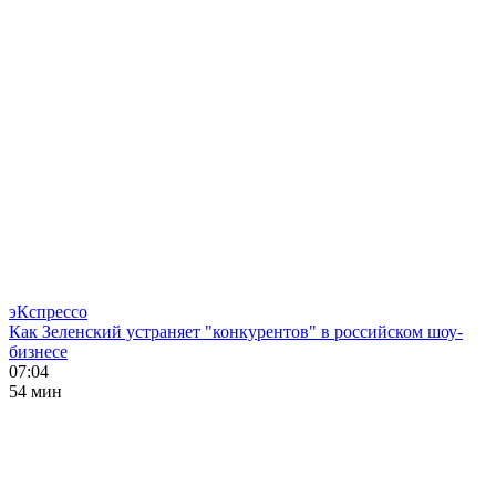
эКспрессо
Как Зеленский устраняет "конкурентов" в российском шоу-
бизнесе
07:04
54 мин