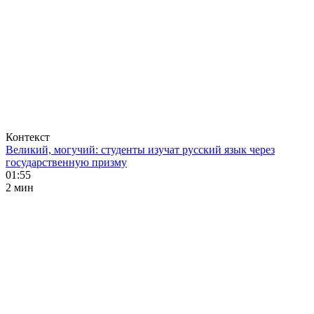
Контекст
Великий, могучий: студенты изучат русский язык через
государственную призму
01:55
2 мин