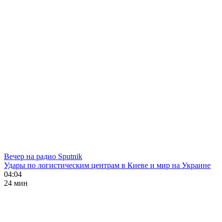
Вечер на радио Sputnik
Удары по логистическим центрам в Киеве и мир на Украине
04:04
24 мин