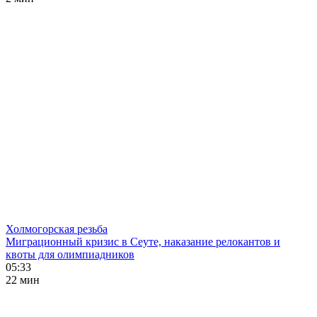
Холмогорская резьба
Миграционный кризис в Сеуте, наказание релокантов и
квоты для олимпиадников
05:33
22 мин