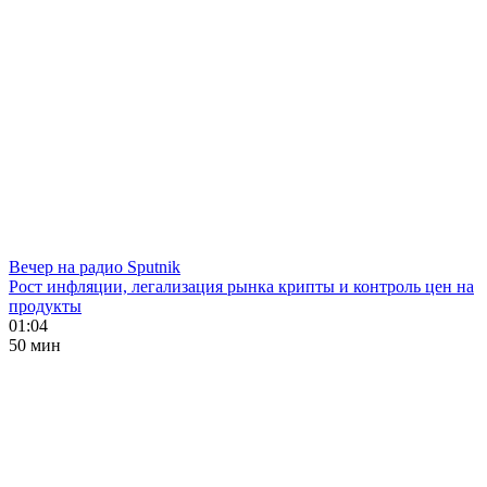
Вечер на радио Sputnik
Рост инфляции, легализация рынка крипты и контроль цен на
продукты
01:04
50 мин