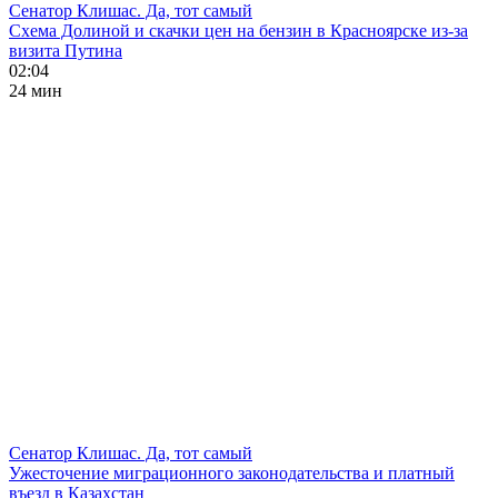
Сенатор Клишас. Да, тот самый
Схема Долиной и скачки цен на бензин в Красноярске из-за
визита Путина
02:04
24 мин
Сенатор Клишас. Да, тот самый
Ужесточение миграционного законодательства и платный
въезд в Казахстан