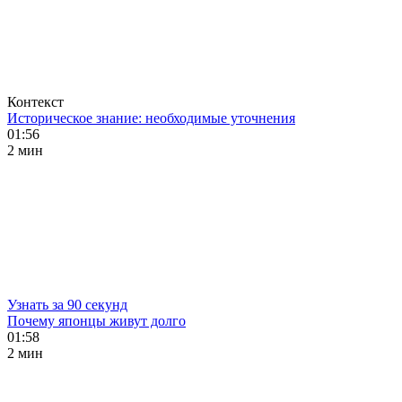
Контекст
Историческое знание: необходимые уточнения
01:56
2 мин
Узнать за 90 секунд
Почему японцы живут долго
01:58
2 мин