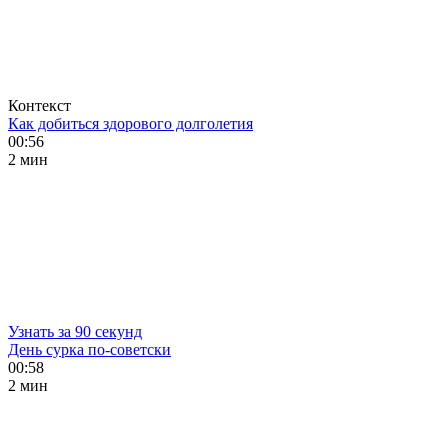
Контекст
Как добиться здорового долголетия
00:56
2 мин
Узнать за 90 секунд
День сурка по-советски
00:58
2 мин