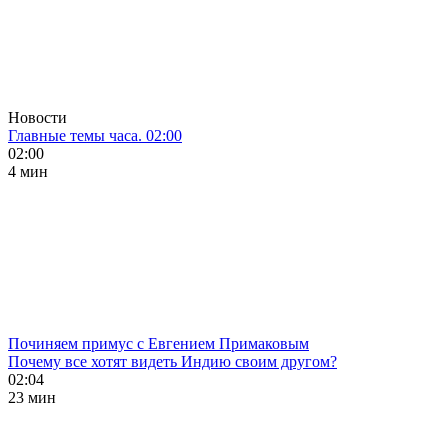
Новости
Главные темы часа. 02:00
02:00
4 мин
Починяем примус с Евгением Примаковым
Почему все хотят видеть Индию своим другом?
02:04
23 мин