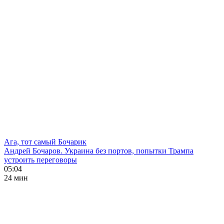
Ага, тот самый Бочарик
Андрей Бочаров. Украина без портов, попытки Трампа
устроить переговоры
05:04
24 мин