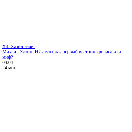
ХЗ: Хазин знает
Михаил Хазин. ИИ-пузырь – первый вестник кризиса или
миф?
04:04
24 мин