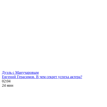
Дуэль с Манучаровым
Евгений Герасимов. В чем секрет успеха актера?
02:04
24 мин