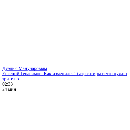
Дуэль с Манучаровым
Евгений Герасимов. Как изменился Театр сатиры и что нужно
зрителю
02:33
24 мин