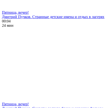
Пятница, вечер!
Дмитрий Пучков. Странные детские имена и отдых в лагерях
00:04
24 мин
Пятница, вечер!