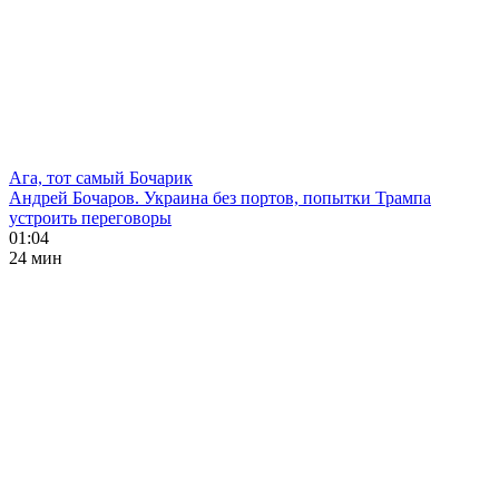
Ага, тот самый Бочарик
Андрей Бочаров. Украина без портов, попытки Трампа
устроить переговоры
01:04
24 мин