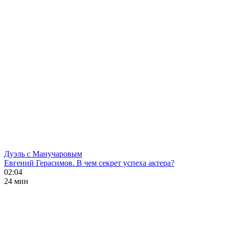
Дуэль с Манучаровым
Евгений Герасимов. В чем секрет успеха актера?
02:04
24 мин