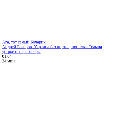
Ага, тот самый Бочарик
Андрей Бочаров. Украина без портов, попытки Трампа
устроить переговоры
01:04
24 мин