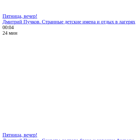
Пятница, вечер!
Дмитрий Пучков. Странные детские имена и отдых в лагерях
00:04
24 мин
Пятница, вечер!