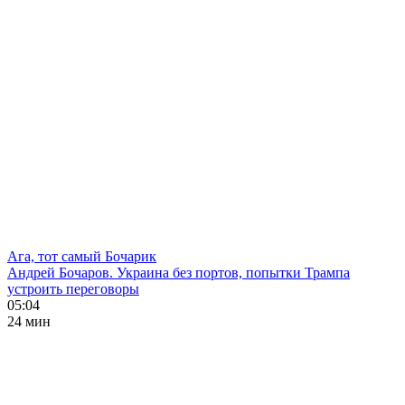
Ага, тот самый Бочарик
Андрей Бочаров. Украина без портов, попытки Трампа
устроить переговоры
05:04
24 мин