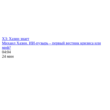
ХЗ: Хазин знает
Михаил Хазин. ИИ-пузырь – первый вестник кризиса или
миф?
04:04
24 мин