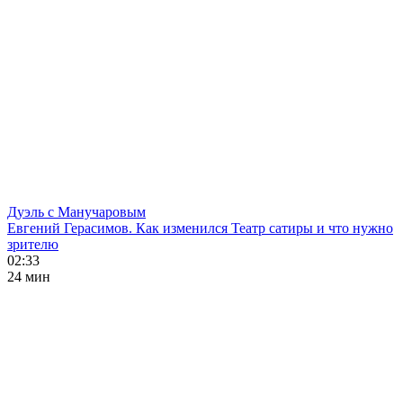
Дуэль с Манучаровым
Евгений Герасимов. Как изменился Театр сатиры и что нужно
зрителю
02:33
24 мин