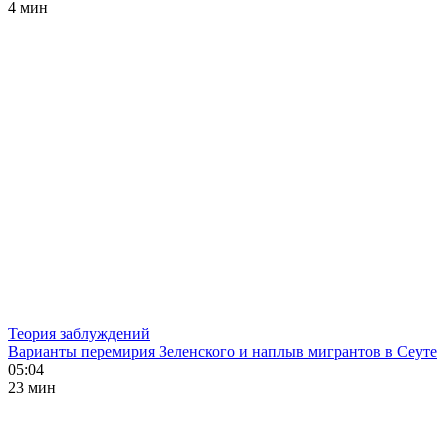
4 мин
Теория заблуждений
Варианты перемирия Зеленского и наплыв мигрантов в Сеуте
05:04
23 мин