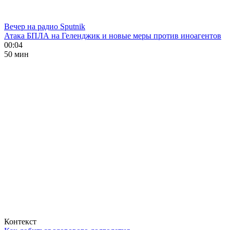
Вечер на радио Sputnik
Атака БПЛА на Геленджик и новые меры против иноагентов
00:04
50 мин
Контекст