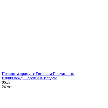
Починяем примус с Евгением Примаковым
Индия между Россией и Западом
06:33
24 мин