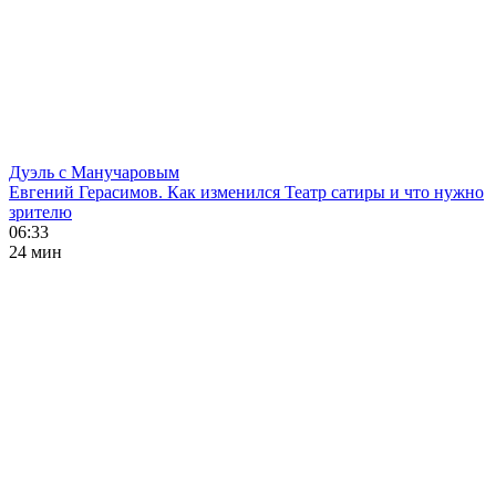
Дуэль с Манучаровым
Евгений Герасимов. Как изменился Театр сатиры и что нужно
зрителю
06:33
24 мин