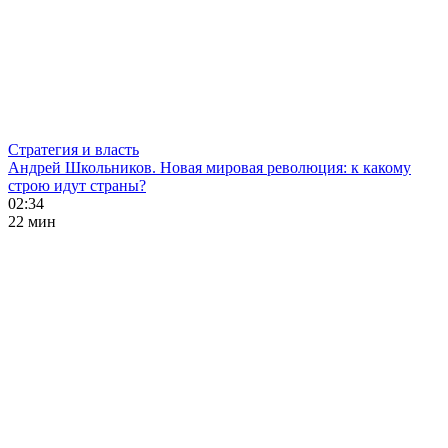
Стратегия и власть
Андрей Школьников. Новая мировая революция: к какому
строю идут страны?
02:34
22 мин