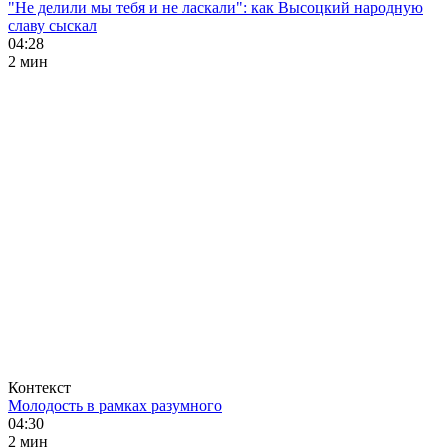
"Не делили мы тебя и не ласкали": как Высоцкий народную
славу сыскал
04:28
2 мин
Контекст
Молодость в рамках разумного
04:30
2 мин