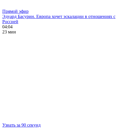
Прямой эфир
Эдуард Басурин. Европа хочет эскалации в отношениях с
Россией
04:04
23 мин
Узнать за 90 секунд