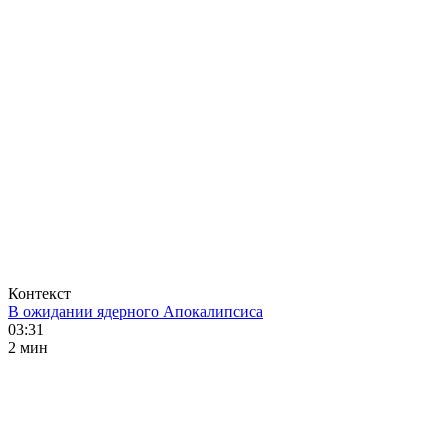
Контекст
В ожидании ядерного Апокалипсиса
03:31
2 мин