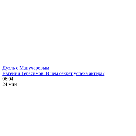
Дуэль с Манучаровым
Евгений Герасимов. В чем секрет успеха актера?
06:04
24 мин