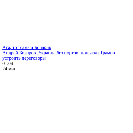
Ага, тот самый Бочарик
Андрей Бочаров. Украина без портов, попытки Трампа
устроить переговоры
01:04
24 мин