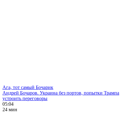
Ага, тот самый Бочарик
Андрей Бочаров. Украина без портов, попытки Трампа
устроить переговоры
05:04
24 мин