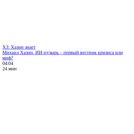
ХЗ: Хазин знает
Михаил Хазин. ИИ-пузырь – первый вестник кризиса или
миф?
04:04
24 мин