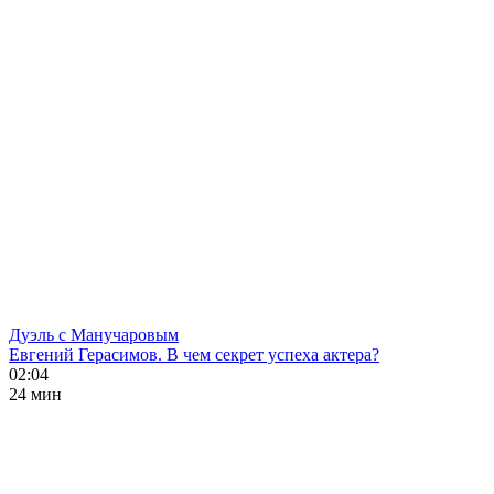
Дуэль с Манучаровым
Евгений Герасимов. В чем секрет успеха актера?
02:04
24 мин