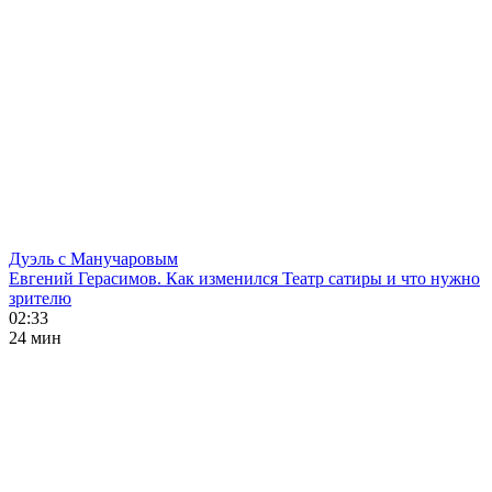
Дуэль с Манучаровым
Евгений Герасимов. Как изменился Театр сатиры и что нужно
зрителю
02:33
24 мин