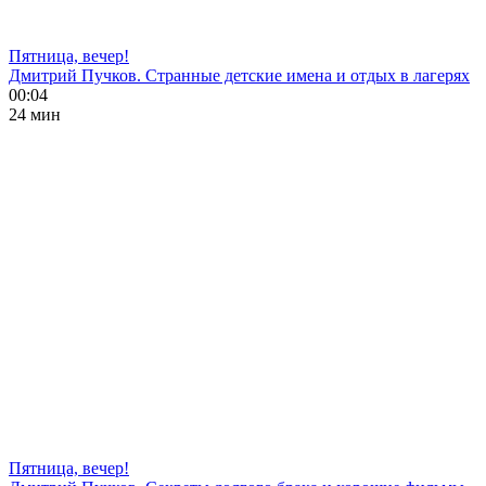
Пятница, вечер!
Дмитрий Пучков. Странные детские имена и отдых в лагерях
00:04
24 мин
Пятница, вечер!