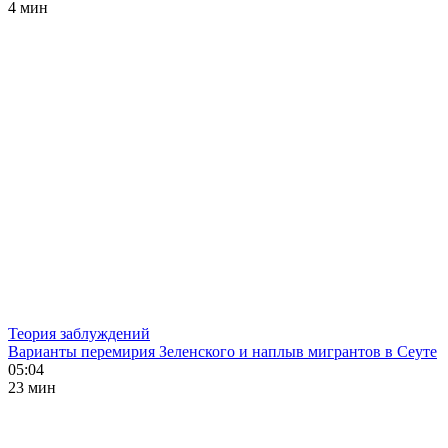
4 мин
Теория заблуждений
Варианты перемирия Зеленского и наплыв мигрантов в Сеуте
05:04
23 мин