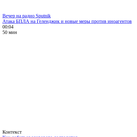
Вечер на радио Sputnik
Атака БПЛА на Геленджик и новые меры против иноагентов
00:04
50 мин
Контекст