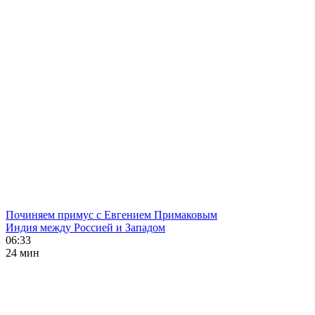
Починяем примус с Евгением Примаковым
Индия между Россией и Западом
06:33
24 мин