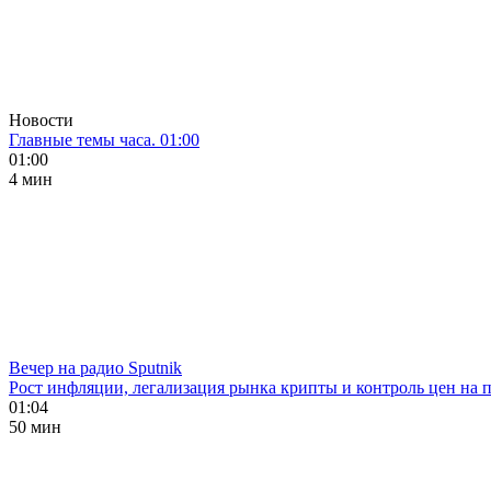
Новости
Главные темы часа. 01:00
01:00
4 мин
Вечер на радио Sputnik
Рост инфляции, легализация рынка крипты и контроль цен на 
01:04
50 мин