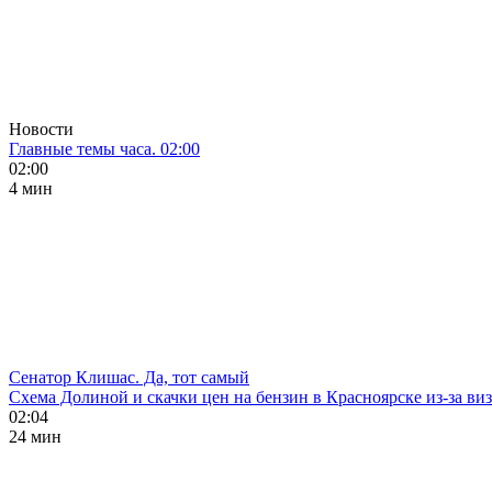
Новости
Главные темы часа. 02:00
02:00
4 мин
Сенатор Клишас. Да, тот самый
Схема Долиной и скачки цен на бензин в Красноярске из-за ви
02:04
24 мин