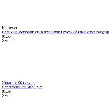
Контекст
Великий, могучий: студенты изучат русский язык через госуд
01:55
2 мин
Узнать за 90 секунд
Спасительный маршрут
01:58
2 мин